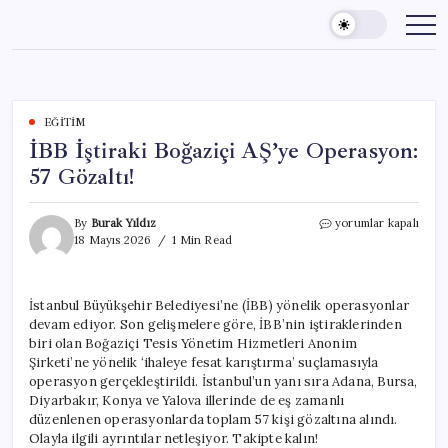
Skip
to
content
EĞITIM
İBB İştiraki Boğaziçi AŞ’ye Operasyon:
57 Gözaltı!
İBB
By
Burak Yıldız
yorumlar kapalı
İştiraki
18 Mayıs 2026
1 Min Read
Boğaziçi
AŞ’ye
Operasyon:
İstanbul Büyükşehir Belediyesi’ne (İBB) yönelik operasyonlar
57
devam ediyor. Son gelişmelere göre, İBB’nin iştiraklerinden
Gözaltı!
için
biri olan Boğaziçi Tesis Yönetim Hizmetleri Anonim
Şirketi’ne yönelik ‘ihaleye fesat karıştırma’ suçlamasıyla
operasyon gerçekleştirildi. İstanbul’un yanı sıra Adana, Bursa,
Diyarbakır, Konya ve Yalova illerinde de eş zamanlı
düzenlenen operasyonlarda toplam 57 kişi gözaltına alındı.
Olayla ilgili ayrıntılar netleşiyor. Takipte kalın!