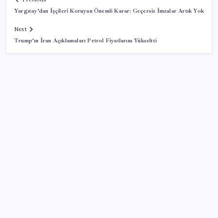
Yargıtay’dan İşçileri Koruyan Önemli Karar: Geçersiz İmzalar Artık Yok
Next
Trump’ın İran Açıklamaları Petrol Fiyatlarını Yükseltti
SON YAZILAR
Mohamed Salah transferi borsayı salladı:
Trabzonspor hisseleri uçuşa geçti
2026 ALES/2 ne zaman açıklanacak? 2026 ALES 2
sınav sonuçları tarihi…