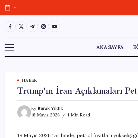
Skip
-
to
content
https://www.facebook.com/
https://twitter.com/
https://t.me/
https://www.instagram.com/
https://youtube.com/
ANA SAYFA
E
HABER
Trump’ın İran Açıklamaları Petr
By
Burak Yıldız
18 Mayıs 2026
1 Min Read
18 Mayıs 2026 tarihinde, petrol fiyatları yükseliş