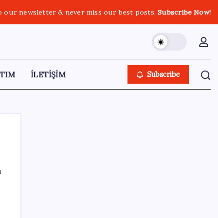
o our newsletter & never miss our best posts.
Subscribe Now!
TIM
İLETİŞİM
Subscribe
ı
SON YAZILAR
Mohamed Salah transferi borsayı salladı:
Trabzonspor hisseleri uçuşa geçti