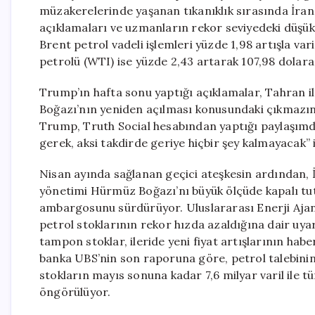
müzakerelerinde yaşanan tıkanıklık sırasında İran’
açıklamaları ve uzmanların rekor seviyedeki düşük p
Brent petrol vadeli işlemleri yüzde 1,98 artışla va
petrolü (WTI) ise yüzde 2,43 artarak 107,98 dolara 
Trump’ın hafta sonu yaptığı açıklamalar, Tahran 
Boğazı’nın yeniden açılması konusundaki çıkmazın, o
Trump, Truth Social hesabından yaptığı paylaşımda
gerek, aksi takdirde geriye hiçbir şey kalmayacak”
Nisan ayında sağlanan geçici ateşkesin ardından, İ
yönetimi Hürmüz Boğazı’nı büyük ölçüde kapalı tu
ambargosunu sürdürüyor. Uluslararası Enerji Ajan
petrol stoklarının rekor hızda azaldığına dair uyar
tampon stoklar, ileride yeni fiyat artışlarının haber
banka UBS’nin son raporuna göre, petrol talebin
stokların mayıs sonuna kadar 7,6 milyar varil ile 
öngörülüyor.