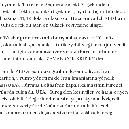
Yükseltti
a yönelik “harekete geçmesi gerektiği” şeklindeki
için
etrol stoklarına dikkat çekmesi, fiyat artışını tetikledi.
ril başına 111,42 dolara ulaşırken, Haziran vadeli ABD ham
yükselerek bu ayın en yüksek seviyesine ulaştı.
ile Washington arasında barış anlaşması ve Hürmüz
lası silahlı çatışmaları tetikleyebileceği mesajını verdi.
, “İran için zaman azalıyor ve hızlı hareket etmeleri
 ifadesini kullanarak, “ZAMAN ÇOK KRİTİK!” dedi.
ran ile ABD arasındaki gerilim devam ediyor. İran
tarken, Trump yönetimi de İran limanlarına yönelik
sı (UEA), Hürmüz Boğazı’nın kapalı kalmasının küresel
ılarda bulundu. UEA, “Süregelen kesintiler ve hızla eriyen
cisi olabilir” değerlendirmesini yaptı. Ayrıca, İsviçreli
in mevcut seviyelerde kalması durumunda küresel
tüm zamanların en düşük seviyelerine yaklaşabileceği