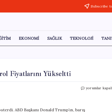
Subscribe t
ĞİTİM
EKONOMİ
SAĞLIK
TEKNOLOJİ
TANI
ol Fiyatlarını Yükseltti
Trump’ın
yorumlar kapal
İran
Açıklamaları
Petrol
Fiyatlarını
 gösterdi. ABD Başkanı Donald Trump’ın, barış