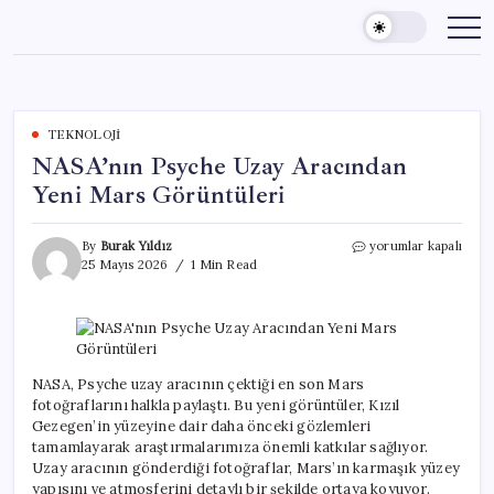
Skip
to
content
TEKNOLOJI
NASA’nın Psyche Uzay Aracından
Yeni Mars Görüntüleri
NASA’nın
By
Burak Yıldız
yorumlar kapalı
Psyche
25 Mayıs 2026
1 Min Read
Uzay
Aracından
Yeni
Mars
Görüntüleri
için
NASA, Psyche uzay aracının çektiği en son Mars
fotoğraflarını halkla paylaştı. Bu yeni görüntüler, Kızıl
Gezegen’in yüzeyine dair daha önceki gözlemleri
tamamlayarak araştırmalarımıza önemli katkılar sağlıyor.
Uzay aracının gönderdiği fotoğraflar, Mars’ın karmaşık yüzey
yapısını ve atmosferini detaylı bir şekilde ortaya koyuyor.