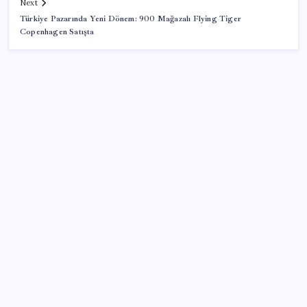
Next
Türkiye Pazarında Yeni Dönem: 900 Mağazalı Flying Tiger
Copenhagen Satışta
SON YAZILAR
Eskişehir’de 2 belediye başkanı YENİ Parti’ye geçti
Eğitim-İş Genel Başkanı Özbay’dan LGS
değerlendirmesi: ‘Eğitim planlaması siyasi ve
ideolojik tercihlerle yapılıyor’
Redmi 17 ve 17 5G 7.500 mAh Batarya ile Tanıtıldı
28 ilde CHP’li başkan kalmadı! YENİ Parti’ye geçen