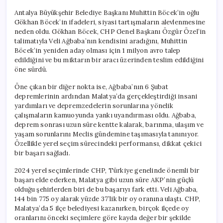
Antalya Büyükşehir Belediye Başkanı Muhittin Böcek’in oğlu
Gökhan Böcek’in ifadeleri, siyasi tartışmaların alevlenmesine
neden oldu. Gökhan Böcek, CHP Genel Başkanı Özgür Özel’in
talimatıyla Veli Ağbaba’nın kendisini aradığını, Muhittin
Böcek’in yeniden aday olması için 1 milyon avro talep
edildiğini ve bu miktarın bir aracı üzerinden teslim edildiğini
öne sürdü.
Öne çıkan bir diğer nokta ise, Ağbaba’nın 6 Şubat
depremlerinin ardından Malatya’da gerçekleştirdiği insani
yardımları ve depremzedelerin sorunlarına yönelik
çalışmaların kamuoyunda yankı uyandırması oldu. Ağbaba,
deprem sonrası uzun süre kentte kalarak, barınma, ulaşım ve
yaşam sorunlarını Meclis gündemine taşımasıyla tanınıyor.
Özellikle yerel seçim sürecindeki performansı, dikkat çekici
bir başarı sağladı.
2024 yerel seçimlerinde CHP, Türkiye genelinde önemli bir
başarı elde ederken, Malatya gibi uzun süre AKP’nin güçlü
olduğu şehirlerden biri de bu başarıyı fark etti. Veli Ağbaba,
144 bin 775 oy alarak yüzde 37’lik bir oy oranına ulaştı. CHP,
Malatya’da 5 ilçe belediyesi kazanırken, birçok ilçede oy
oranlarını önceki seçimlere göre kayda değer bir şekilde