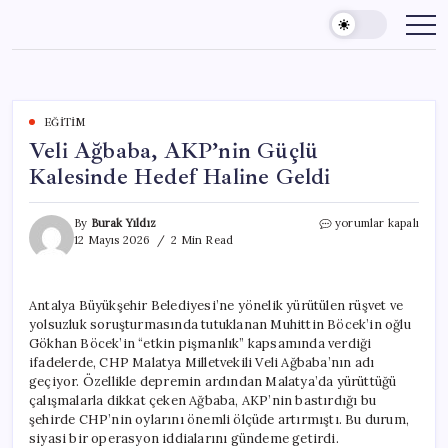
Skip
to
content
EĞITIM
Veli Ağbaba, AKP’nin Güçlü
Kalesinde Hedef Haline Geldi
Veli
By
Burak Yıldız
yorumlar kapalı
Ağbaba,
12 Mayıs 2026
2 Min Read
AKP’nin
Güçlü
Kalesinde
Antalya Büyükşehir Belediyesi’ne yönelik yürütülen rüşvet ve
Hedef
yolsuzluk soruşturmasında tutuklanan Muhittin Böcek’in oğlu
Haline
Geldi
Gökhan Böcek’in “etkin pişmanlık” kapsamında verdiği
için
ifadelerde, CHP Malatya Milletvekili Veli Ağbaba’nın adı
geçiyor. Özellikle depremin ardından Malatya’da yürüttüğü
çalışmalarla dikkat çeken Ağbaba, AKP’nin bastırdığı bu
şehirde CHP’nin oylarını önemli ölçüde artırmıştı. Bu durum,
siyasi bir operasyon iddialarını gündeme getirdi.