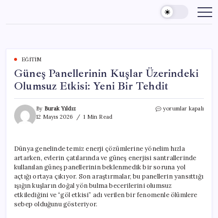
Skip
to
content
EĞITIM
Güneş Panellerinin Kuşlar Üzerindeki
Olumsuz Etkisi: Yeni Bir Tehdit
Güneş
By
Burak Yıldız
yorumlar kapalı
Panellerinin
12 Mayıs 2026
1 Min Read
Kuşlar
Üzerindeki
Olumsuz
Dünya genelinde temiz enerji çözümlerine yönelim hızla
Etkisi:
artarken, evlerin çatılarında ve güneş enerjisi santrallerinde
Yeni
Bir
kullanılan güneş panellerinin beklenmedik bir soruna yol
Tehdit
açtığı ortaya çıkıyor. Son araştırmalar, bu panellerin yansıttığı
için
ışığın kuşların doğal yön bulma becerilerini olumsuz
etkilediğini ve “göl etkisi” adı verilen bir fenomenle ölümlere
sebep olduğunu gösteriyor.