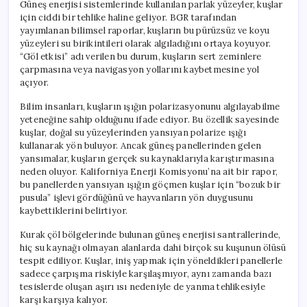
Güneş enerjisi sistemlerinde kullanılan parlak yüzeyler, kuşlar
için ciddi bir tehlike haline geliyor. BGR tarafından
yayımlanan bilimsel raporlar, kuşların bu pürüzsüz ve koyu
yüzeyleri su birikintileri olarak algıladığını ortaya koyuyor.
“Göl etkisi” adı verilen bu durum, kuşların sert zeminlere
çarpmasına veya navigasyon yollarını kaybetmesine yol
açıyor.
Bilim insanları, kuşların ışığın polarizasyonunu algılayabilme
yeteneğine sahip olduğunu ifade ediyor. Bu özellik sayesinde
kuşlar, doğal su yüzeylerinden yansıyan polarize ışığı
kullanarak yön buluyor. Ancak güneş panellerinden gelen
yansımalar, kuşların gerçek su kaynaklarıyla karıştırmasına
neden oluyor. Kaliforniya Enerji Komisyonu’na ait bir rapor,
bu panellerden yansıyan ışığın göçmen kuşlar için “bozuk bir
pusula” işlevi gördüğünü ve hayvanların yön duygusunu
kaybettiklerini belirtiyor.
Kurak çöl bölgelerinde bulunan güneş enerjisi santrallerinde,
hiç su kaynağı olmayan alanlarda dahi birçok su kuşunun ölüsü
tespit ediliyor. Kuşlar, iniş yapmak için yöneldikleri panellerle
sadece çarpışma riskiyle karşılaşmıyor, aynı zamanda bazı
tesislerde oluşan aşırı ısı nedeniyle de yanma tehlikesiyle
karşı karşıya kalıyor.