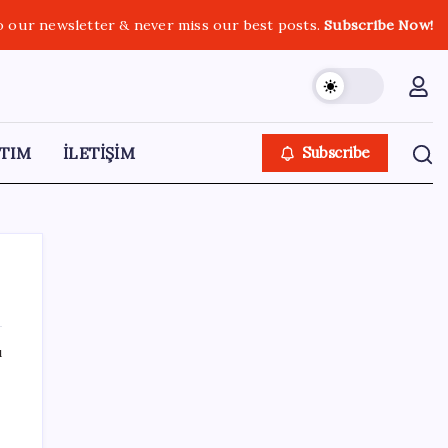
o our newsletter & never miss our best posts.
Subscribe Now!
TIM
İLETİŞİM
Subscribe
ı
SON YAZILAR
Mohamed Salah transferi borsayı salladı:
Trabzonspor hisseleri uçuşa geçti