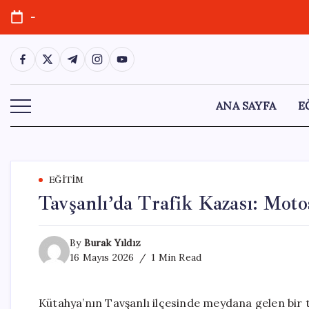
Skip
-
to
content
https://www.facebook.com/
https://twitter.com/
https://t.me/
https://www.instagram.com/
https://youtube.com/
ANA SAYFA
E
EĞITIM
Tavşanlı’da Trafik Kazası: Moto
By
Burak Yıldız
16 Mayıs 2026
1 Min Read
Kütahya’nın Tavşanlı ilçesinde meydana gelen bir 