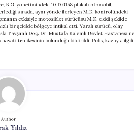
Ağır
öre, B.G. yönetimindeki 10 D 0158 plakalı otomobil,
Yaralandı
rlediği sırada, aynı yönde ilerleyen M.K. kontrolündeki
için
pmanın etkisiyle motosiklet sürücüsü M.K. ciddi şekilde
zlı bir şekilde bölgeye intikal etti. Yaralı sürücü, olay
sla Tavşanlı Doç. Dr. Mustafa Kalemli Devlet Hastanesi’n
ayati tehlikesinin bulunduğu bildirildi. Polis, kazayla ilgili
Author
ak Yıldız