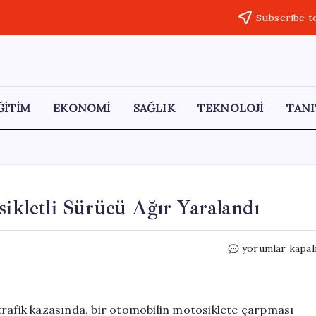
Subscribe t
ĞİTİM
EKONOMİ
SAĞLIK
TEKNOLOJİ
TANI
sikletli Sürücü Ağır Yaralandı
Tavşanlı’da
yorumlar kapal
Trafik
Kazası:
Motosikletli
Sürücü
trafik kazasında, bir otomobilin motosiklete çarpması