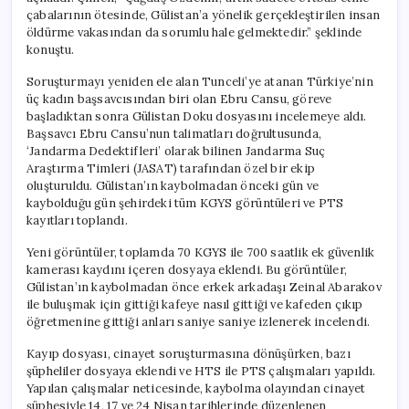
çabalarının ötesinde, Gülistan’a yönelik gerçekleştirilen insan
öldürme vakasından da sorumlu hale gelmektedir.” şeklinde
konuştu.
Soruşturmayı yeniden ele alan Tunceli’ye atanan Türkiye’nin
üç kadın başsavcısından biri olan Ebru Cansu, göreve
başladıktan sonra Gülistan Doku dosyasını incelemeye aldı.
Başsavcı Ebru Cansu’nun talimatları doğrultusunda,
‘Jandarma Dedektifleri’ olarak bilinen Jandarma Suç
Araştırma Timleri (JASAT) tarafından özel bir ekip
oluşturuldu. Gülistan’ın kaybolmadan önceki gün ve
kaybolduğu gün şehirdeki tüm KGYS görüntüleri ve PTS
kayıtları toplandı.
Yeni görüntüler, toplamda 70 KGYS ile 700 saatlik ek güvenlik
kamerası kaydını içeren dosyaya eklendi. Bu görüntüler,
Gülistan’ın kaybolmadan önce erkek arkadaşı Zeinal Abarakov
ile buluşmak için gittiği kafeye nasıl gittiği ve kafeden çıkıp
öğretmenine gittiği anları saniye saniye izlenerek incelendi.
Kayıp dosyası, cinayet soruşturmasına dönüşürken, bazı
şüpheliler dosyaya eklendi ve HTS ile PTS çalışmaları yapıldı.
Yapılan çalışmalar neticesinde, kaybolma olayından cinayet
şüphesiyle 14, 17 ve 24 Nisan tarihlerinde düzenlenen