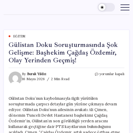
Skip
to
content
EĞITIM
Gülistan Doku Soruşturmasında Şok
Gelişme: Başhekim Çağdaş Özdemir,
Olay Yerinden Geçmiş!
Gülistan
By
Burak Yıldız
yorumlar kapalı
Doku
16 Mayıs 2026
2 Min Read
Soruşturmasında
Şok
Gelişme:
Gülistan Doku’nun kaybolmasıyla ilgili yürütülen
Başhekim
soruşturmada çarpıcı detaylar gün yüzüne çıkmaya devam
Çağdaş
Özdemir,
ediyor. Gülistan Doku’nun ailesinin avukatı Ali Çimen,
Olay
dönemin Tunceli Devlet Hastanesi başhekimi Çağdaş
Yerinden
Özdemir’in, Gülistan’ın son görüldüğü yerden aracını
Geçmiş!
kullanarak geçtiğine dair PTS kayıtlarının bulunduğunu
için
açıkladı. Çimen, “Çağdaş Özdemir, artık sadece örtbas etme