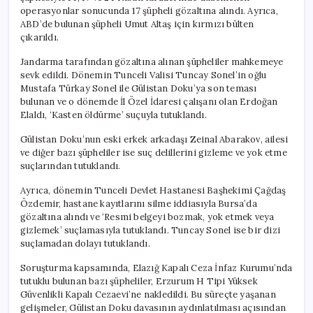
operasyonlar sonucunda 17 şüpheli gözaltına alındı. Ayrıca,
ABD’de bulunan şüpheli Umut Altaş için kırmızı bülten
çıkarıldı.
Jandarma tarafından gözaltına alınan şüpheliler mahkemeye
sevk edildi. Dönemin Tunceli Valisi Tuncay Sonel’in oğlu
Mustafa Türkay Sonel ile Gülistan Doku’ya son teması
bulunan ve o dönemde İl Özel İdaresi çalışanı olan Erdoğan
Elaldı, ‘Kasten öldürme’ suçuyla tutuklandı.
Gülistan Doku’nun eski erkek arkadaşı Zeinal Abarakov, ailesi
ve diğer bazı şüpheliler ise suç delillerini gizleme ve yok etme
suçlarından tutuklandı.
Ayrıca, dönemin Tunceli Devlet Hastanesi Başhekimi Çağdaş
Özdemir, hastane kayıtlarını silme iddiasıyla Bursa’da
gözaltına alındı ve ‘Resmi belgeyi bozmak, yok etmek veya
gizlemek’ suçlamasıyla tutuklandı. Tuncay Sonel ise bir dizi
suçlamadan dolayı tutuklandı.
Soruşturma kapsamında, Elazığ Kapalı Ceza İnfaz Kurumu’nda
tutuklu bulunan bazı şüpheliler, Erzurum H Tipi Yüksek
Güvenlikli Kapalı Cezaevi’ne nakledildi. Bu süreçte yaşanan
gelişmeler, Gülistan Doku davasının aydınlatılması açısından