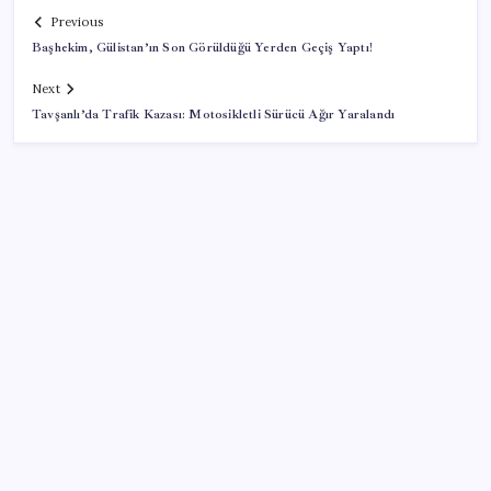
Previous
Başhekim, Gülistan’ın Son Görüldüğü Yerden Geçiş Yaptı!
Next
Tavşanlı’da Trafik Kazası: Motosikletli Sürücü Ağır Yaralandı
SON YAZILAR
Meta’nın Yapay Zeka Modeli Dışarı Sızdı: Siber
Saldırı Oldu mu?
Döviz cinsi ticari kredilerde tarihi rekor