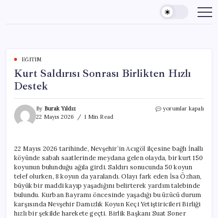
Skip
to
content
EĞITIM
Kurt Saldırısı Sonrası Birlikten Hızlı
Destek
Kurt
By
Burak Yıldız
yorumlar kapalı
Saldırısı
22 Mayıs 2026
1 Min Read
Sonrası
Birlikten
Hızlı
22 Mayıs 2026 tarihinde, Nevşehir’in Acıgöl ilçesine bağlı İnallı
Destek
köyünde sabah saatlerinde meydana gelen olayda, bir kurt 150
için
koyunun bulunduğu ağıla girdi. Saldırı sonucunda 50 koyun
telef olurken, 8 koyun da yaralandı. Olayı fark eden İsa Özhan,
büyük bir maddi kayıp yaşadığını belirterek yardım talebinde
bulundu. Kurban Bayramı öncesinde yaşadığı bu üzücü durum
karşısında Nevşehir Damızlık Koyun Keçi Yetiştiricileri Birliği
hızlı bir şekilde harekete geçti. Birlik Başkanı Suat Soner