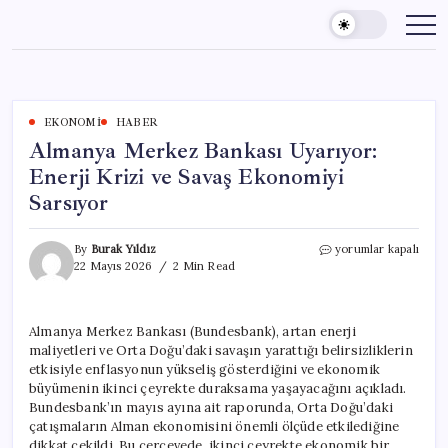
Skip
to
content
EKONOMI
HABER
Almanya Merkez Bankası Uyarıyor:
Enerji Krizi ve Savaş Ekonomiyi
Sarsıyor
Almanya
By
Burak Yıldız
yorumlar kapalı
Merkez
22 Mayıs 2026
2 Min Read
Bankası
Uyarıyor:
Enerji
Almanya Merkez Bankası (Bundesbank), artan enerji
Krizi
maliyetleri ve Orta Doğu’daki savaşın yarattığı belirsizliklerin
ve
Savaş
etkisiyle enflasyonun yükseliş gösterdiğini ve ekonomik
Ekonomiyi
büyümenin ikinci çeyrekte duraksama yaşayacağını açıkladı.
Sarsıyor
Bundesbank’ın mayıs ayına ait raporunda, Orta Doğu’daki
için
çatışmaların Alman ekonomisini önemli ölçüde etkilediğine
dikkat çekildi. Bu çerçevede, ikinci çeyrekte ekonomik bir