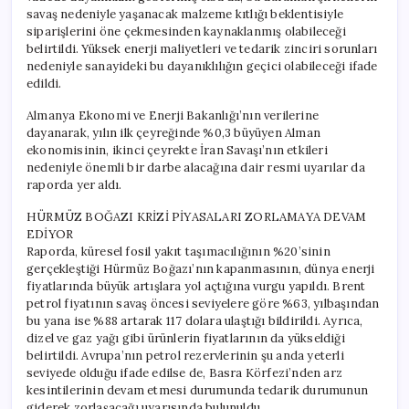
savaş nedeniyle yaşanacak malzeme kıtlığı beklentisiyle
siparişlerini öne çekmesinden kaynaklanmış olabileceği
belirtildi. Yüksek enerji maliyetleri ve tedarik zinciri sorunları
nedeniyle sanayideki bu dayanıklılığın geçici olabileceği ifade
edildi.
Almanya Ekonomi ve Enerji Bakanlığı’nın verilerine
dayanarak, yılın ilk çeyreğinde %0,3 büyüyen Alman
ekonomisinin, ikinci çeyrekte İran Savaşı’nın etkileri
nedeniyle önemli bir darbe alacağına dair resmi uyarılar da
raporda yer aldı.
HÜRMÜZ BOĞAZI KRİZİ PİYASALARI ZORLAMAYA DEVAM
EDİYOR
Raporda, küresel fosil yakıt taşımacılığının %20’sinin
gerçekleştiği Hürmüz Boğazı’nın kapanmasının, dünya enerji
fiyatlarında büyük artışlara yol açtığına vurgu yapıldı. Brent
petrol fiyatının savaş öncesi seviyelere göre %63, yılbaşından
bu yana ise %88 artarak 117 dolara ulaştığı bildirildi. Ayrıca,
dizel ve gaz yağı gibi ürünlerin fiyatlarının da yükseldiği
belirtildi. Avrupa’nın petrol rezervlerinin şu anda yeterli
seviyede olduğu ifade edilse de, Basra Körfezi’nden arz
kesintilerinin devam etmesi durumunda tedarik durumunun
giderek zorlaşacağı uyarısında bulunuldu.