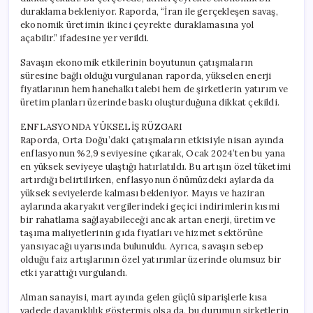
duraklama bekleniyor. Raporda, “İran ile gerçekleşen savaş,
ekonomik üretimin ikinci çeyrekte duraklamasına yol
açabilir.” ifadesine yer verildi.
Savaşın ekonomik etkilerinin boyutunun çatışmaların
süresine bağlı olduğu vurgulanan raporda, yükselen enerji
fiyatlarının hem hanehalkı talebi hem de şirketlerin yatırım ve
üretim planları üzerinde baskı oluşturduğuna dikkat çekildi.
ENFLASYONDA YÜKSELİŞ RÜZGARI
Raporda, Orta Doğu’daki çatışmaların etkisiyle nisan ayında
enflasyonun %2,9 seviyesine çıkarak, Ocak 2024’ten bu yana
en yüksek seviyeye ulaştığı hatırlatıldı. Bu artışın özel tüketimi
artırdığı belirtilirken, enflasyonun önümüzdeki aylarda da
yüksek seviyelerde kalması bekleniyor. Mayıs ve haziran
aylarında akaryakıt vergilerindeki geçici indirimlerin kısmi
bir rahatlama sağlayabileceği ancak artan enerji, üretim ve
taşıma maliyetlerinin gıda fiyatları ve hizmet sektörüne
yansıyacağı uyarısında bulunuldu. Ayrıca, savaşın sebep
olduğu faiz artışlarının özel yatırımlar üzerinde olumsuz bir
etki yarattığı vurgulandı.
Alman sanayisi, mart ayında gelen güçlü siparişlerle kısa
vadede dayanıklılık göstermiş olsa da, bu durumun şirketlerin