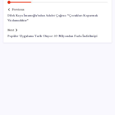
Previous
Dilek Kaya İmamoğlu’ndan Adalet Çağrısı: “Çocukları Koparmak
Vicdansızlıktır”
Next
Popüler Uygulama Tarih Oluyor: 10 Milyondan Fazla İndirilmişti
SON YAZILAR
Mohamed Salah transferi borsayı salladı:
Trabzonspor hisseleri uçuşa geçti