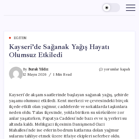
Skip
to
content
EĞITIM
Kayseri’de Sağanak Yağış Hayatı
Olumsuz Etkiledi
Kayseri’de
By
Burak Yıldız
yorumlar kapalı
Sağanak
12 Mayıs 2026
1 Min Read
Yağış
Hayatı
Olumsuz
Kayseri’de akşam saatlerinde başlayan sağanak yağış, şehirde
Etkiledi
yaşamı olumsuz etkiledi. Kent merkezi ve çevresindeki birçok
için
ilçede etkili olan yağmur, caddelerde ve sokaklarda taşkınlara
neden oldu. Talas ilçesinde, yolda biriken su sürücülere zor
anlar yaşatırken, Papatya Caddesi’nde bazı ev ve iş yerleri su
altında kaldı. Melikgazi ilçesinin Danişmend Gazi
Mahallesi’nde ise evlerin bodrum katlarına dolan yağmur
sularını tahliye etmek üzere itfaiye ekipleri seferber oldu.