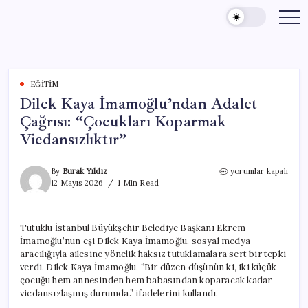
Skip
to
content
EĞITIM
Dilek Kaya İmamoğlu’ndan Adalet
Çağrısı: “Çocukları Koparmak
Vicdansızlıktır”
Dilek
By
Burak Yıldız
yorumlar kapalı
Kaya
12 Mayıs 2026
1 Min Read
İmamoğlu’ndan
Adalet
Çağrısı:
Tutuklu İstanbul Büyükşehir Belediye Başkanı Ekrem
“Çocukları
İmamoğlu’nun eşi Dilek Kaya İmamoğlu, sosyal medya
Koparmak
Vicdansızlıktır”
aracılığıyla ailesine yönelik haksız tutuklamalara sert bir tepki
için
verdi. Dilek Kaya İmamoğlu, “Bir düzen düşünün ki, iki küçük
çocuğu hem annesinden hem babasından koparacak kadar
vicdansızlaşmış durumda.” ifadelerini kullandı.