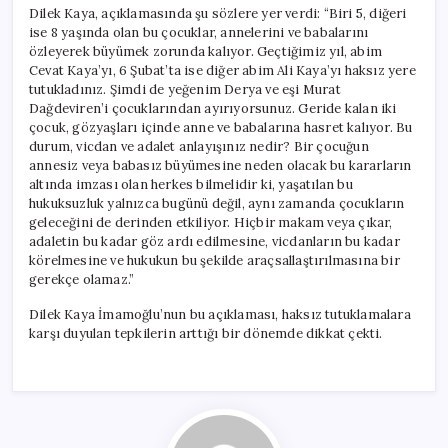
Dilek Kaya, açıklamasında şu sözlere yer verdi: “Biri 5, diğeri
ise 8 yaşında olan bu çocuklar, annelerini ve babalarını
özleyerek büyümek zorunda kalıyor. Geçtiğimiz yıl, abim
Cevat Kaya’yı, 6 Şubat’ta ise diğer abim Ali Kaya’yı haksız yere
tutukladınız. Şimdi de yeğenim Derya ve eşi Murat
Dağdeviren’i çocuklarından ayırıyorsunuz. Geride kalan iki
çocuk, gözyaşları içinde anne ve babalarına hasret kalıyor. Bu
durum, vicdan ve adalet anlayışınız nedir? Bir çocuğun
annesiz veya babasız büyümesine neden olacak bu kararların
altında imzası olan herkes bilmelidir ki, yaşatılan bu
hukuksuzluk yalnızca bugünü değil, aynı zamanda çocukların
geleceğini de derinden etkiliyor. Hiçbir makam veya çıkar,
adaletin bu kadar göz ardı edilmesine, vicdanların bu kadar
körelmesine ve hukukun bu şekilde araçsallaştırılmasına bir
gerekçe olamaz.”
Dilek Kaya İmamoğlu’nun bu açıklaması, haksız tutuklamalara
karşı duyulan tepkilerin arttığı bir dönemde dikkat çekti.