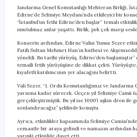
Jandarma Genel Komutanlığı Mehteran Birliği, İst
Edirne’de Selimiye Meydanı’nda etkileyici bir kons
“İstanbul’un fethi Edirne’den başlar” temalı etkin
unutulmaz anlar yaşattı. Birlik, pek çok marşı sesle
Konserin ardından, Edirne Valisi Yunus Sezer etki
Fatih Sultan Mehmet Han’ın hutbesi ve Akşemseddin
yöneldi. Bu tarihi yürüyüş, Edirne’den başlamıştır
temsili fetih yürüyüşüne de dikkat çekti. Yürüyüşte, 
kıyafetli katılımcının yer alacağını belirtti.
Vali Sezer, “1. Ordu Komutanlığımız ve Jandarma G
yarısına kadar sürecek. Geçen yıl Selimiye Camii 
gerçekleştirmiştik. Bu yıl ise 1000’i aşkın dron ile
sonlandıracağız” şeklinde konuştu.
Ayrıca, etkinlikler kapsamında Selimiye Camisi’
cemaatle bir araya gelindi ve namazın ardından hak
yarınki etkinliğe davet etti.