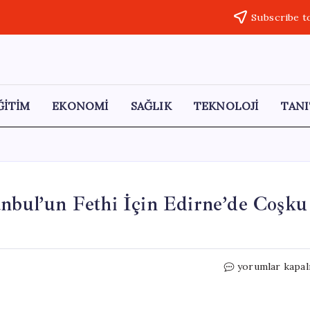
Subscribe t
ĞİTİM
EKONOMİ
SAĞLIK
TEKNOLOJİ
TANI
anbul’un Fethi İçin Edirne’de Coşku
Jandarma
yorumlar kapal
Mehteran
Birliği,
İstanbul’un