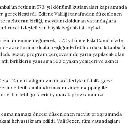
Fethi
anbul’un fethinin 573. yıl dönümü kutlamaları kapsamında
İçin
er gerçekleştirdi. Edirne Valiliği tarafından düzenlenen
Edirne’de
likte mehteran birliği, meydanı dolduran vatandaşlara
Coşku
ndirerek izleyicilerin büyük beğenisini topladı.
Dolu
Bir
nliğin önemine değinerek, “573 yıl önce Eski Cami’mizde
Konser
 Hazretlerinin duaları eşliğinde fetih ordusu İstanbul’a
Verdi
” dedi. Sezer, program çerçevesinde yarın yapılacak olan
için
atlı birliklerin yanı sıra 500’e yakın yeniçeri ve akıncı
enel Komutanlığımızın destekleriyle etkinlik gece
üzerinde fetih canlandırmasını video mapping ile
 görsel bir fetih gösterisi yaparak programımızı
nde cuma namazı öncesi düzenlenen mevlit programında
ani helvası ikram edildi. Vali Sezer, tüm vatandaşları