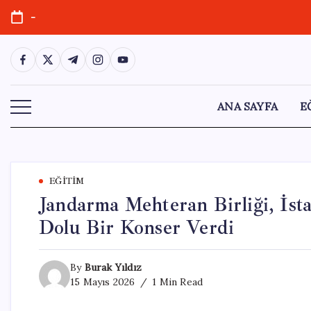
Skip
-
to
content
https://www.facebook.com/
https://twitter.com/
https://t.me/
https://www.instagram.com/
https://youtube.com/
ANA SAYFA
E
EĞITIM
Jandarma Mehteran Birliği, İst
Dolu Bir Konser Verdi
By
Burak Yıldız
15 Mayıs 2026
1 Min Read