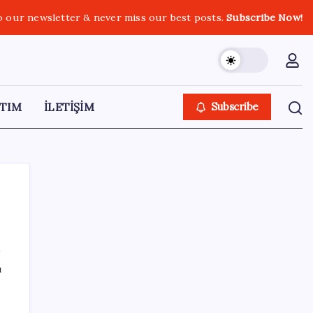
o our newsletter & never miss our best posts.
Subscribe Now!
TIM
İLETİŞİM
Subscribe
SON YAZILAR
ı
Eğitim-İş Genel Başkanı Özbay’dan LGS
değerlendirmesi: ‘Eğitim planlaması siyasi