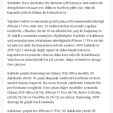
dolabilir. Bazı markalar, bu durumu çift batarya sistemleri ile
dengelemeyi başarıyor. Silikon-karbon piller ise yüksek
kapasiteyi hızlı dolum ile birleştiriyor.
Yapılan testler sonucunda genel şarj performansında liderliği
iPhone 17 Pro elde etti. 33 farklı telefon üzerinde yapılan
testlerde, cihazlar yüzde 10’un altında bir şarj ile başlamış ve
30 dakika sonunda sonuçları ölçülmüştür. Kablolu ve kablosuz
şarj sonuçlarının ortalaması alındığında iPhone 17 Pro en üst
sırada yer aldı. Bu başarının sebebi sadece 40W kablolu ve
25W Qi2.2 desteği değil; Apple’ın daha küçük batarya
kapasitesi sayesinde cihazın daha kısa sürede dolabilmesi.
Yani bazen daha büyük bir pil yerine, daha verimli bir denge
öne çıkıyor.
Kablolu şarjda Samsung’un Galaxy S26 Ultra modeli, 30
dakikada yüzde 76 şarja ulaşarak Android tarafında en hızlı
model olmayı başardı. Bu oran, birçok rakibinin önünde bir
performans sergiledi. Öne çıkan diğer modeller arasında
Galaxy S26 Ultra (%76), iPhone 17 Pro (%74), Moto G Stylus
(2025) (%74) ve OnePlus 15 (%72) yer alıyor. Samsung, 60W
desteği ile güçlü bir konumda.
Kablosuz şarjda ise iPhone 17 Pro, 30 dakikada yüzde 55