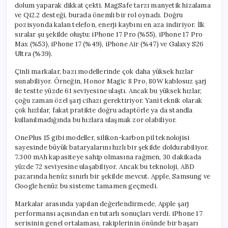
dolum yaparak dikkat çekti. MagSafe tarzı manyetik hizalama
ve Qi2.2 desteği, burada önemli bir rol oynadı. Doğru
pozisyonda kalan telefon, enerji kaybını en aza indiriyor. İlk
sıralar şu şekilde oluştu: iPhone 17 Pro (%55), iPhone 17 Pro
Max (%53), iPhone 17 (%49), iPhone Air (%47) ve Galaxy S26
Ultra (%39).
Çinli markalar, bazı modellerinde çok daha yüksek hızlar
sunabiliyor. Örneğin, Honor Magic 8 Pro, 80W kablosuz şarj
ile testte yüzde 61 seviyesine ulaştı. Ancak bu yüksek hızlar,
çoğu zaman özel şarj cihazı gerektiriyor. Yani teknik olarak
çok hızlılar, fakat pratikte doğru adaptörle ya da standla
kullanılmadığında bu hızlara ulaşmak zor olabiliyor.
OnePlus 15 gibi modeller, silikon-karbon pil teknolojisi
sayesinde büyük bataryalarını hızlı bir şekilde doldurabiliyor.
7.300 mAh kapasiteye sahip olmasına rağmen, 30 dakikada
yüzde 72 seviyesine ulaşabiliyor. Ancak bu teknoloji, ABD
pazarında henüz sınırlı bir şekilde mevcut. Apple, Samsung ve
Google henüz bu sisteme tamamen geçmedi.
Markalar arasında yapılan değerlendirmede, Apple şarj
performansı açısından en tutarlı sonuçları verdi. iPhone 17
serisinin genel ortalaması, rakiplerinin önünde bir başarı