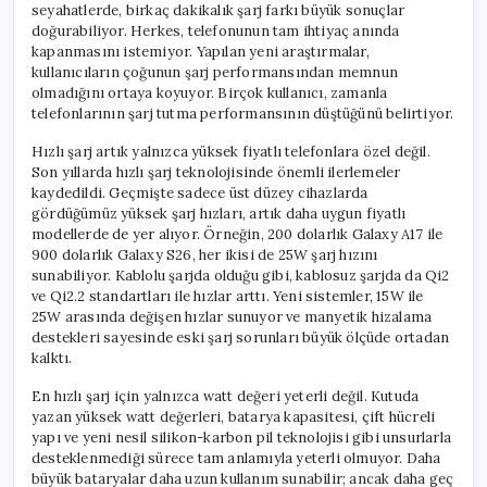
seyahatlerde, birkaç dakikalık şarj farkı büyük sonuçlar
doğurabiliyor. Herkes, telefonunun tam ihtiyaç anında
kapanmasını istemiyor. Yapılan yeni araştırmalar,
kullanıcıların çoğunun şarj performansından memnun
olmadığını ortaya koyuyor. Birçok kullanıcı, zamanla
telefonlarının şarj tutma performansının düştüğünü belirtiyor.
Hızlı şarj artık yalnızca yüksek fiyatlı telefonlara özel değil.
Son yıllarda hızlı şarj teknolojisinde önemli ilerlemeler
kaydedildi. Geçmişte sadece üst düzey cihazlarda
gördüğümüz yüksek şarj hızları, artık daha uygun fiyatlı
modellerde de yer alıyor. Örneğin, 200 dolarlık Galaxy A17 ile
900 dolarlık Galaxy S26, her ikisi de 25W şarj hızını
sunabiliyor. Kablolu şarjda olduğu gibi, kablosuz şarjda da Qi2
ve Qi2.2 standartları ile hızlar arttı. Yeni sistemler, 15W ile
25W arasında değişen hızlar sunuyor ve manyetik hizalama
destekleri sayesinde eski şarj sorunları büyük ölçüde ortadan
kalktı.
En hızlı şarj için yalnızca watt değeri yeterli değil. Kutuda
yazan yüksek watt değerleri, batarya kapasitesi, çift hücreli
yapı ve yeni nesil silikon-karbon pil teknolojisi gibi unsurlarla
desteklenmediği sürece tam anlamıyla yeterli olmuyor. Daha
büyük bataryalar daha uzun kullanım sunabilir; ancak daha geç