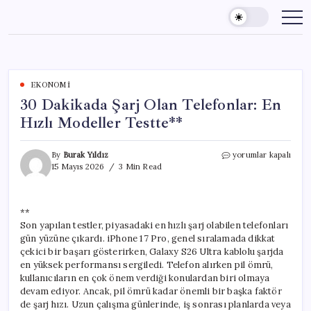
Skip
to
content
EKONOMI
30 Dakikada Şarj Olan Telefonlar: En
Hızlı Modeller Testte**
30
By
Burak Yıldız
yorumlar kapalı
Dakikada
15 Mayıs 2026
3 Min Read
Şarj
Olan
Telefonlar:
**
En
Son yapılan testler, piyasadaki en hızlı şarj olabilen telefonları
Hızlı
Modeller
gün yüzüne çıkardı. iPhone 17 Pro, genel sıralamada dikkat
Testte**
çekici bir başarı gösterirken, Galaxy S26 Ultra kablolu şarjda
için
en yüksek performansı sergiledi. Telefon alırken pil ömrü,
kullanıcıların en çok önem verdiği konulardan biri olmaya
devam ediyor. Ancak, pil ömrü kadar önemli bir başka faktör
de şarj hızı. Uzun çalışma günlerinde, iş sonrası planlarda veya