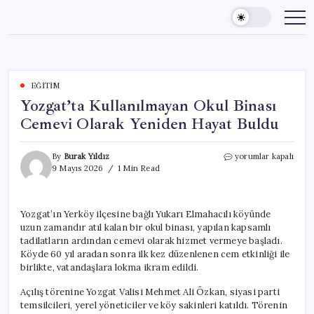
Skip
to
content
EĞITIM
Yozgat’ta Kullanılmayan Okul Binası
Cemevi Olarak Yeniden Hayat Buldu
Yozgat’ta
By
Burak Yıldız
yorumlar kapalı
Kullanılmayan
9 Mayıs 2026
1 Min Read
Okul
Binası
Cemevi
Yozgat’ın Yerköy ilçesine bağlı Yukarı Elmahacılı köyünde
Olarak
uzun zamandır atıl kalan bir okul binası, yapılan kapsamlı
Yeniden
Hayat
tadilatların ardından cemevi olarak hizmet vermeye başladı.
Buldu
Köyde 60 yıl aradan sonra ilk kez düzenlenen cem etkinliği ile
için
birlikte, vatandaşlara lokma ikram edildi.
Açılış törenine Yozgat Valisi Mehmet Ali Özkan, siyasi parti
temsilcileri, yerel yöneticiler ve köy sakinleri katıldı. Törenin