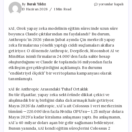
xAI,
By
Burak Yıldız
yorumlar kapalı
Grok’un
13 Haziran 2026
1 Min Read
Eğitimi
İçin
Aylarca
xAI, Grok yapay zeka modelinin eğitim sürecinde uzun süre
Claude
boyunca Claude çıktılarından mı faydalandı? Bu durum,
Verilerini
Mi
Anthropic’in 2026 yılının Şubat ayında Çin merkezli yapay
Kullandı?
zeka firmalarına yönelik yaptığı ciddi suçlamaları akıllara
için
getiriyor. O dönemde Anthropic, DeepSeek, Moonshot AI ve
MiniMax isimli firmaların 24.000’den fazla sahte hesap
oluşturduğunu ve Claude ile toplamda 16 milyondan fazla
etkileşim gerçekleştirdiğini açıklamıştı. Bu durumu
“endüstriyel ölçekli” bir veri toplama kampanyası olarak
tanımlamıştı.
xAI ile Anthropic Arasındaki Tuhaf Ortaklık
Bu tür ifşaatlar, yapay zeka sektöründe dikkat çekici ve
alışılmadık bir iş birliğini daha da karmaşık hale getiriyor.
Mayıs 2026’da Anthropic, xAI’a ait Colossus 1 veri merkezinin
tümünü —220.000’den fazla Nvidia GPU’su— 1,25 milyar dolara
Mayıs 2029’a kadar kiralama anlaşması yaptı. Bu anlaşmanın,
xAI’a 40 milyar doları aşan bir gelir sağlaması bekleniyor.
Bunun yanında, xAI kendi eğitim süreçlerini Colossus 2