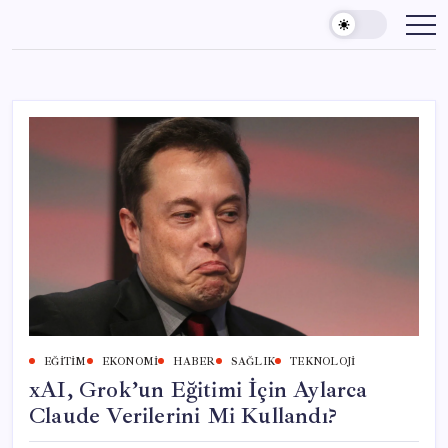
Skip
to
content
EĞITIM
EKONOMI
HABER
SAĞLIK
TEKNOLOJI
xAI, Grok’un Eğitimi İçin Aylarca
Claude Verilerini Mi Kullandı?