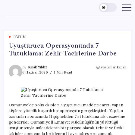
Skip
to
content
EĞITIM
Uyuşturucu Operasyonunda 7
Tutuklama: Zehir Tacirlerine Darbe
Uyuşturucu
By
Burak Yıldız
yorumlar kapalı
Operasyonunda
6 Haziran 2026
1 Min Read
7
Tutuklama:
Zehir
Tacirlerine
Darbe
için
Osmaniye’de polis ekipleri, uyuşturucu madde ticareti yapan
kişilere yönelik başarılı bir operasyon gerçekleştirdi. Yapılan
baskınlar sonucunda 11 şüpheliden 7’si tutuklanarak cezaevine
gönderildi. Osmaniye İl Emniyet Müdürlüğü’nün yürüttüğü
uyuşturucuyla mücadelenin bir parçası olarak, teknik ve fiziki
takipler sonucunda belirlenen 11 ayrı adrese eş zamanlı