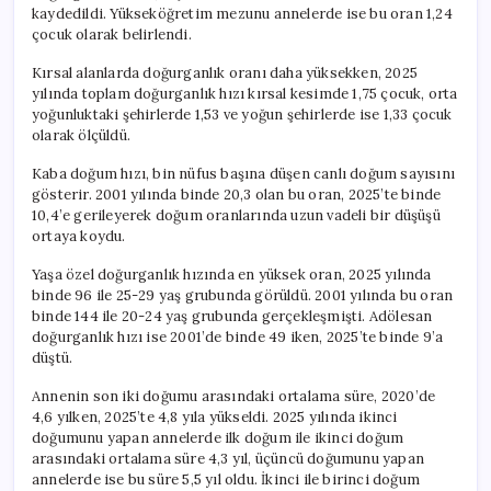
kaydedildi. Yükseköğretim mezunu annelerde ise bu oran 1,24
çocuk olarak belirlendi.
Kırsal alanlarda doğurganlık oranı daha yüksekken, 2025
yılında toplam doğurganlık hızı kırsal kesimde 1,75 çocuk, orta
yoğunluktaki şehirlerde 1,53 ve yoğun şehirlerde ise 1,33 çocuk
olarak ölçüldü.
Kaba doğum hızı, bin nüfus başına düşen canlı doğum sayısını
gösterir. 2001 yılında binde 20,3 olan bu oran, 2025’te binde
10,4’e gerileyerek doğum oranlarında uzun vadeli bir düşüşü
ortaya koydu.
Yaşa özel doğurganlık hızında en yüksek oran, 2025 yılında
binde 96 ile 25-29 yaş grubunda görüldü. 2001 yılında bu oran
binde 144 ile 20-24 yaş grubunda gerçekleşmişti. Adölesan
doğurganlık hızı ise 2001’de binde 49 iken, 2025’te binde 9’a
düştü.
Annenin son iki doğumu arasındaki ortalama süre, 2020’de
4,6 yılken, 2025’te 4,8 yıla yükseldi. 2025 yılında ikinci
doğumunu yapan annelerde ilk doğum ile ikinci doğum
arasındaki ortalama süre 4,3 yıl, üçüncü doğumunu yapan
annelerde ise bu süre 5,5 yıl oldu. İkinci ile birinci doğum