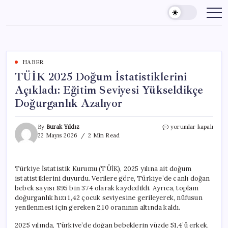
Skip
to
content
HABER
TÜİK 2025 Doğum İstatistiklerini
Açıkladı: Eğitim Seviyesi Yükseldikçe
Doğurganlık Azalıyor
TÜİK
By
Burak Yıldız
yorumlar kapalı
2025
22 Mayıs 2026
2 Min Read
Doğum
İstatistiklerini
Açıkladı:
Türkiye İstatistik Kurumu (TÜİK), 2025 yılına ait doğum
Eğitim
istatistiklerini duyurdu. Verilere göre, Türkiye’de canlı doğan
Seviyesi
Yükseldikçe
bebek sayısı 895 bin 374 olarak kaydedildi. Ayrıca, toplam
Doğurganlık
doğurganlık hızı 1,42 çocuk seviyesine gerileyerek, nüfusun
Azalıyor
yenilenmesi için gereken 2,10 oranının altında kaldı.
için
2025 yılında, Türkiye’de doğan bebeklerin yüzde 51,4’ü erkek,