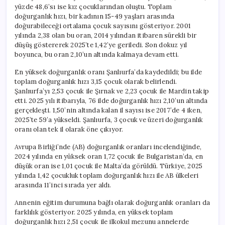
yüzde 48,6’sı ise kız çocuklarından oluştu. Toplam
doğurganlık hızı, bir kadının 15-49 yaşları arasında
doğurabileceği ortalama çocuk sayısını gösteriyor. 2001
yılında 2,38 olan bu oran, 2014 yılından itibaren sürekli bir
düşüş göstererek 2025’te 1,42’ye geriledi. Son dokuz yıl
boyunca, bu oran 2,10’un altında kalmaya devam etti.
En yüksek doğurganlık oranı Şanlıurfa’da kaydedildi; bu ilde
toplam doğurganlık hızı 3,15 çocuk olarak belirlendi.
Şanlıurfa’yı 2,53 çocuk ile Şırnak ve 2,23 çocuk ile Mardin takip
etti. 2025 yılı itibarıyla, 76 ilde doğurganlık hızı 2,10’un altında
gerçekleşti. 1,50’nin altında kalan il sayısı ise 2017’de 4 iken,
2025’te 59’a yükseldi. Şanlıurfa, 3 çocuk ve üzeri doğurganlık
oranı olan tek il olarak öne çıkıyor.
Avrupa Birliği’nde (AB) doğurganlık oranları incelendiğinde,
2024 yılında en yüksek oran 1,72 çocuk ile Bulgaristan’da, en
düşük oran ise 1,01 çocuk ile Malta’da görüldü. Türkiye, 2025
yılında 1,42 çocukluk toplam doğurganlık hızı ile AB ülkeleri
arasında 11’inci sırada yer aldı.
Annenin eğitim durumuna bağlı olarak doğurganlık oranları da
farklılık gösteriyor. 2025 yılında, en yüksek toplam
doğurganlık hızı 2,51 çocuk ile ilkokul mezunu annelerde