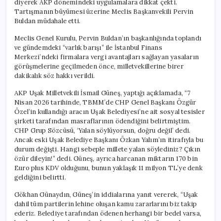
diyerek AKP dönemindeki uygulamalara dikkat çekti.
AKP
Tartışmanın büyümesi üzerine Meclis Başkanvekili Pervin
Arasında
Buldan müdahale etti.
Araç
Tartışması!
Meclis Genel Kurulu, Pervin Buldan’ın başkanlığında toplandı
için
ve gündemdeki “varlık barışı” ile İstanbul Finans
Merkezi’ndeki firmalara vergi avantajları sağlayan yasaların
görüşmelerine geçilmeden önce, milletvekillerine birer
dakikalık söz hakkı verildi.
AKP Uşak Milletvekili İsmail Güneş, yaptığı açıklamada, “7
Nisan 2026 tarihinde, TBMM’de CHP Genel Başkanı Özgür
Özel’in kullandığı aracın Uşak Belediyesi’ne ait sosyal tesisler
şirketi tarafından masraflarının ödendiğini belirtmiştim.
CHP Grup Sözcüsü, ‘Yalan söylüyorsun, doğru değil’ dedi.
Ancak eski Uşak Belediye Başkanı Özkan Yalım’ın itirafıyla bu
durum değişti. Hangi sebeple millete yalan söylediniz? Çıkın
özür dileyin!” dedi. Güneş, ayrıca harcanan miktarın 170 bin
Euro plus KDV olduğunu, bunun yaklaşık 11 milyon TL’ye denk
geldiğini belirtti.
Gökhan Günaydın, Güneş’in iddialarına yanıt vererek, “Uşak
dahil tüm partilerin lehine oluşan kamu zararlarını biz takip
ederiz. Belediye tarafından ödenen herhangi bir bedel varsa,