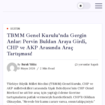
Skip
to
content
EĞITIM
TBMM Genel Kurulu’nda Gergin
Anlar: Pervin Buldan Araya Girdi,
CHP ve AKP Arasında Araç
Tartışması!
TBMM
By
Burak Yıldız
yorumlar kapalı
Genel
13 Mayıs 2026
2 Min Read
Kurulu’nda
Gergin
Anlar:
Türkiye Büyük Millet Meclisi (TBMM) Genel Kurulu, CHP ve
Pervin
AKP milletvekilleri arasında Uşak Belediyesi’nin CHP Genel
Buldan
Araya
Merkezi’ne ait bir araç için yaptığı ödeme üzerine
Girdi,
tartışmaların patlak vermesiyle hareketlendi. CHP’li Gökhan
CHP
Günaydın, “Nerede bir kamu zararı varsa, onun takipçisiyiz”
ve