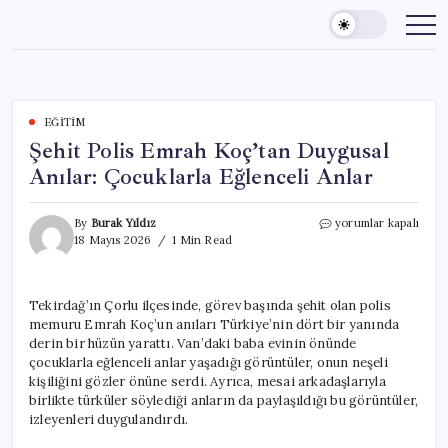
Skip
to
content
EĞITIM
Şehit Polis Emrah Koç’tan Duygusal
Anılar: Çocuklarla Eğlenceli Anlar
Şehit
By
Burak Yıldız
yorumlar kapalı
Polis
18 Mayıs 2026
1 Min Read
Emrah
Koç’tan
Duygusal
Tekirdağ’ın Çorlu ilçesinde, görev başında şehit olan polis
Anılar:
memuru Emrah Koç’un anıları Türkiye’nin dört bir yanında
Çocuklarla
Eğlenceli
derin bir hüzün yarattı. Van’daki baba evinin önünde
Anlar
çocuklarla eğlenceli anlar yaşadığı görüntüler, onun neşeli
için
kişiliğini gözler önüne serdi. Ayrıca, mesai arkadaşlarıyla
birlikte türküler söylediği anların da paylaşıldığı bu görüntüler,
izleyenleri duygulandırdı.