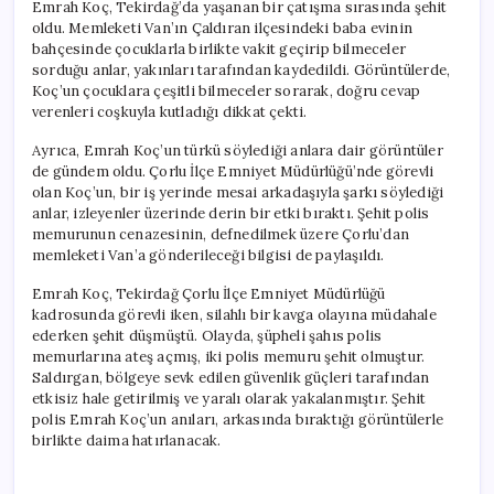
Emrah Koç, Tekirdağ’da yaşanan bir çatışma sırasında şehit
oldu. Memleketi Van’ın Çaldıran ilçesindeki baba evinin
bahçesinde çocuklarla birlikte vakit geçirip bilmeceler
sorduğu anlar, yakınları tarafından kaydedildi. Görüntülerde,
Koç’un çocuklara çeşitli bilmeceler sorarak, doğru cevap
verenleri coşkuyla kutladığı dikkat çekti.
Ayrıca, Emrah Koç’un türkü söylediği anlara dair görüntüler
de gündem oldu. Çorlu İlçe Emniyet Müdürlüğü’nde görevli
olan Koç’un, bir iş yerinde mesai arkadaşıyla şarkı söylediği
anlar, izleyenler üzerinde derin bir etki bıraktı. Şehit polis
memurunun cenazesinin, defnedilmek üzere Çorlu’dan
memleketi Van’a gönderileceği bilgisi de paylaşıldı.
Emrah Koç, Tekirdağ Çorlu İlçe Emniyet Müdürlüğü
kadrosunda görevli iken, silahlı bir kavga olayına müdahale
ederken şehit düşmüştü. Olayda, şüpheli şahıs polis
memurlarına ateş açmış, iki polis memuru şehit olmuştur.
Saldırgan, bölgeye sevk edilen güvenlik güçleri tarafından
etkisiz hale getirilmiş ve yaralı olarak yakalanmıştır. Şehit
polis Emrah Koç’un anıları, arkasında bıraktığı görüntülerle
birlikte daima hatırlanacak.