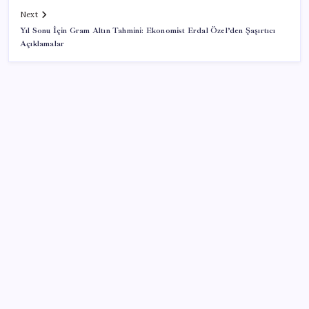
Next
Yıl Sonu İçin Gram Altın Tahmini: Ekonomist Erdal Özel’den Şaşırtıcı
Açıklamalar
SON YAZILAR
Resmi Gazete’de bugün (08.08.2026)
Bakan Kurum: Bu işler ahbap çavuş ilişkisiyle
yürümez
Gökhan Günaydın: ‘Seçimden kaçmasınlar. Sokağa
çıksınlar, görelim onları’