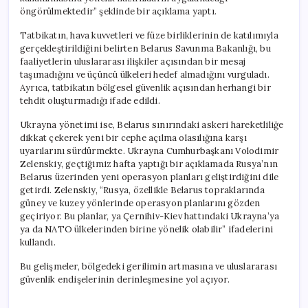
öngörülmektedir” şeklinde bir açıklama yaptı.
Tatbikatın, hava kuvvetleri ve füze birliklerinin de katılımıyla
gerçekleştirildiğini belirten Belarus Savunma Bakanlığı, bu
faaliyetlerin uluslararası ilişkiler açısından bir mesaj
taşımadığını ve üçüncü ülkeleri hedef almadığını vurguladı.
Ayrıca, tatbikatın bölgesel güvenlik açısından herhangi bir
tehdit oluşturmadığı ifade edildi.
Ukrayna yönetimi ise, Belarus sınırındaki askeri hareketliliğe
dikkat çekerek yeni bir cephe açılma olasılığına karşı
uyarılarını sürdürmekte. Ukrayna Cumhurbaşkanı Volodimir
Zelenskiy, geçtiğimiz hafta yaptığı bir açıklamada Rusya’nın
Belarus üzerinden yeni operasyon planları geliştirdiğini dile
getirdi. Zelenskiy, “Rusya, özellikle Belarus topraklarında
güney ve kuzey yönlerinde operasyon planlarını gözden
geçiriyor. Bu planlar, ya Çernihiv-Kiev hattındaki Ukrayna’ya
ya da NATO ülkelerinden birine yönelik olabilir” ifadelerini
kullandı.
Bu gelişmeler, bölgedeki gerilimin artmasına ve uluslararası
güvenlik endişelerinin derinleşmesine yol açıyor.