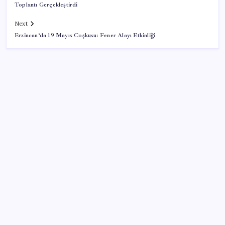
Toplantı Gerçekleştirdi
Next
Erzincan’da 19 Mayıs Coşkusu: Fener Alayı Etkinliği
SON YAZILAR
Bakan Kurum: Bu işler ahbap çavuş ilişkisiyle
yürümez
Gökhan Günaydın: ‘Seçimden kaçmasınlar. Sokağa
çıksınlar, görelim onları’
Eskişehir’de 2 belediye başkanı YENİ Parti’ye geçti