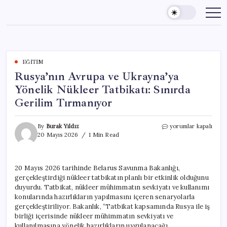
Skip
to
content
EĞITIM
Rusya’nın Avrupa ve Ukrayna’ya
Yönelik Nükleer Tatbikatı: Sınırda
Gerilim Tırmanıyor
Rusya’nın
By
Burak Yıldız
yorumlar kapalı
Avrupa
20 Mayıs 2026
1 Min Read
ve
Ukrayna’ya
Yönelik
20 Mayıs 2026 tarihinde Belarus Savunma Bakanlığı,
Nükleer
gerçekleştirdiği nükleer tatbikatın planlı bir etkinlik olduğunu
Tatbikatı:
Sınırda
duyurdu. Tatbikat, nükleer mühimmatın sevkiyatı ve kullanımı
Gerilim
konularında hazırlıkların yapılmasını içeren senaryolarla
Tırmanıyor
gerçekleştiriliyor. Bakanlık, “Tatbikat kapsamında Rusya ile iş
için
birliği içerisinde nükleer mühimmatın sevkiyatı ve
kullanılmasına yönelik hazırlıkların uygulanacağı