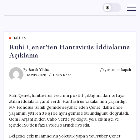
Skip
to
content
EĞITIM
Ruhi Çenet’ten Hantavirüs İddialarına
Açıklama
Ruhi
By
Burak Yıldız
yorumlar kapalı
Çenet’ten
11 Mayıs 2026
1 Min Read
Hantavirüs
İddialarına
Açıklama
Ruhi Çenet, hantavirüs testinin pozitif çıktığına dair ortaya
için
atılan iddialara yanıt verdi. Hantavirüs vakalarının yaşandığı
MV Hondius isimli gemide seyahat eden Çenet, daha önce
yaşamını yitiren 3 kişi ile aynı gemide bulunduğunu doğruladı.
Gemi, Arjantin’den Cabo Verde’ye doğru yola çıkmıştı ve
içinde 150’den fazla yolcu barındırıyordu.
Belgesel çekimi amacıyla yolculuk yapan YouTuber Çenet,