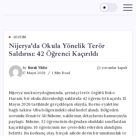
Skip
to
content
EĞITIM
Nijerya’da Okula Yönelik Terör
Saldırısı: 42 Öğrenci Kaçırıldı
Nijerya’da
By
Burak Yıldız
yorumlar kapalı
Okula
17 Mayıs 2026
1 Min Read
Yönelik
Terör
Saldırısı:
Nijerya’nın kuzeydoğusunda, şeriatçı terör örgütü Boko
42
Haram, bir okula düzenlediği saldırıda 42 öğrenciyi kaçırdı. 15
Öğrenci
Kaçırıldı
Mayıs 2026 tarihinde gerçekleşen olayda, Borno eyaletine
için
bağlı Askira-Uba bölgesindeki okul hedef alındı. Bölgeden
sorumlu Senatör Ali Ndume, saldırının detaylarını kamuoyuyla
paylaştı. Ndume, 32 öğrencinin doğrudan okuldaki sınıflardan
kaçırıldığını, 10 öğrencinin ise çevredeki evlerden alındığını
belirtti. Bu korkunç olay, birçok ailede derin bir umutsuzluk ve