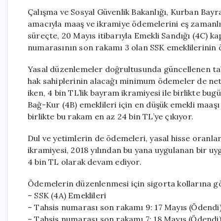
Çalışma ve Sosyal Güvenlik Bakanlığı, Kurban Bay
amacıyla maaş ve ikramiye ödemelerini eş zamanlı 
süreçte, 20 Mayıs itibarıyla Emekli Sandığı (4C) k
numarasının son rakamı 3 olan SSK emeklilerinin ö
Yasal düzenlemeler doğrultusunda güncellenen taba
hak sahiplerinin alacağı minimum ödemeler de netl
iken, 4 bin TL’lik bayram ikramiyesi ile birlikte bu
Bağ-Kur (4B) emeklileri için en düşük emekli maaşı 
birlikte bu rakam en az 24 bin TL’ye çıkıyor.
Dul ve yetimlerin de ödemeleri, yasal hisse oranla
ikramiyesi, 2018 yılından bu yana uygulanan bir uyg
4 bin TL olarak devam ediyor.
Ödemelerin düzenlenmesi için sigorta kollarına göre
– SSK (4A) Emeklileri
– Tahsis numarası son rakamı 9: 17 Mayıs (Ödendi
– Tahsis numarası son rakamı 7: 18 Mayıs (Ödendi