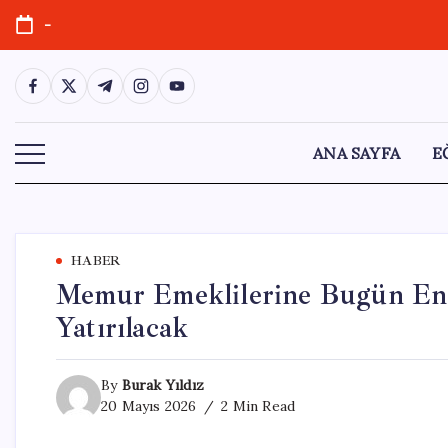
Skip
-
to
content
https://www.facebook.com/
https://twitter.com/
https://t.me/
https://www.instagram.com/
https://youtube.com/
ANA SAYFA
E
HABER
Memur Emeklilerine Bugün En 
Yatırılacak
By
Burak Yıldız
20 Mayıs 2026
2 Min Read