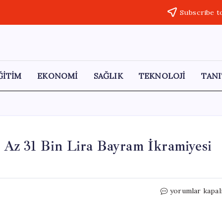
Subscribe t
ĞİTİM
EKONOMİ
SAĞLIK
TEKNOLOJİ
TANI
Az 31 Bin Lira Bayram İkramiyesi
Memur
yorumlar kapal
Emeklilerine
Bugün
En