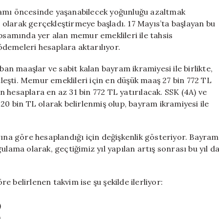
Az
ramı öncesinde yaşanabilecek yoğunluğu azaltmak
31
olarak gerçekleştirmeye başladı. 17 Mayıs’ta başlayan bu
Bin
apsamında yer alan memur emeklileri ile tahsis
Lira
demeleri hesaplara aktarılıyor.
Bayram
İkramiyesi
n maaşlar ve sabit kalan bayram ikramiyesi ile birlikte,
Yatırılacak
eşti. Memur emeklileri için en düşük maaş 27 bin 772 TL
için
gün hesaplara en az 31 bin 772 TL yatırılacak. SSK (4A) ve
20 bin TL olarak belirlenmiş olup, bayram ikramiyesi ile
rına göre hesaplandığı için değişkenlik gösteriyor. Bayram
ulama olarak, geçtiğimiz yıl yapılan artış sonrası bu yıl d
 belirlenen takvim ise şu şekilde ilerliyor:
)
)