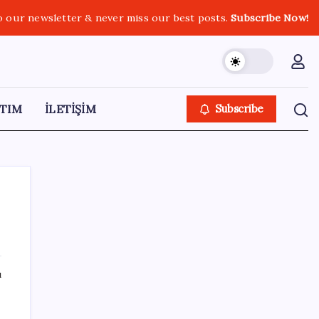
o our newsletter & never miss our best posts.
Subscribe Now!
TIM
İLETİŞİM
Subscribe
SON YAZILAR
ı
Mohamed Salah transferi borsayı salladı:
Trabzonspor hisseleri uçuşa geçti