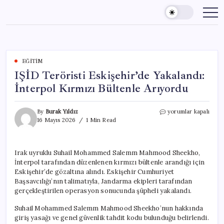
Skip
to
content
EĞITIM
IŞİD Teröristi Eskişehir’de Yakalandı:
İnterpol Kırmızı Bültenle Arıyordu
IŞİD
By
Burak Yıldız
yorumlar kapalı
Teröristi
16 Mayıs 2026
1 Min Read
Eskişehir’de
Yakalandı:
İnterpol
Irak uyruklu Suhail Mohammed Salemm Mahmood Sheekho,
Kırmızı
İnterpol tarafından düzenlenen kırmızı bültenle arandığı için
Bültenle
Arıyordu
Eskişehir’de gözaltına alındı. Eskişehir Cumhuriyet
için
Başsavcılığı’nın talimatıyla, Jandarma ekipleri tarafından
gerçekleştirilen operasyon sonucunda şüpheli yakalandı.
Suhail Mohammed Salemm Mahmood Sheekho’nun hakkında
giriş yasağı ve genel güvenlik tahdit kodu bulunduğu belirlendi.