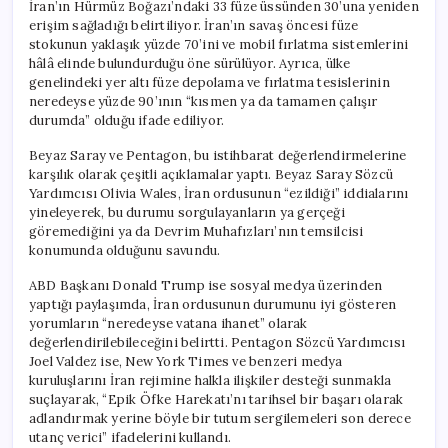
İran’ın Hürmüz Boğazı’ndaki 33 füze üssünden 30’una yeniden
erişim sağladığı belirtiliyor. İran’ın savaş öncesi füze
stokunun yaklaşık yüzde 70’ini ve mobil fırlatma sistemlerini
hâlâ elinde bulundurduğu öne sürülüyor. Ayrıca, ülke
genelindeki yer altı füze depolama ve fırlatma tesislerinin
neredeyse yüzde 90’ının “kısmen ya da tamamen çalışır
durumda” olduğu ifade ediliyor.
Beyaz Saray ve Pentagon, bu istihbarat değerlendirmelerine
karşılık olarak çeşitli açıklamalar yaptı. Beyaz Saray Sözcü
Yardımcısı Olivia Wales, İran ordusunun “ezildiği” iddialarını
yineleyerek, bu durumu sorgulayanların ya gerçeği
göremediğini ya da Devrim Muhafızları’nın temsilcisi
konumunda olduğunu savundu.
ABD Başkanı Donald Trump ise sosyal medya üzerinden
yaptığı paylaşımda, İran ordusunun durumunu iyi gösteren
yorumların “neredeyse vatana ihanet” olarak
değerlendirilebileceğini belirtti. Pentagon Sözcü Yardımcısı
Joel Valdez ise, New York Times ve benzeri medya
kuruluşlarını İran rejimine halkla ilişkiler desteği sunmakla
suçlayarak, “Epik Öfke Harekatı’nı tarihsel bir başarı olarak
adlandırmak yerine böyle bir tutum sergilemeleri son derece
utanç verici” ifadelerini kullandı.