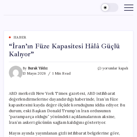
Skip
to
content
HABER
“İran’ın Füze Kapasitesi Hâlâ Güçlü
Kalıyor”
“İran’ın
By
Burak Yıldız
yorumlar kapalı
Füze
13 Mayıs 2026
1 Min Read
Kapasitesi
Hâlâ
Güçlü
ABD merkezli New York Times gazetesi, ABD istihbarat
Kalıyor”
değerlendirmelerine dayandırdığı haberinde, İran’ın füze
için
kapasitesini kayda değer ölçüde koruduğunu iddia ediyor. Bu
durum, eski Başkan Donald Trump’ın İran ordusunun
“paramparça olduğu” yönündeki açıklamalarının aksine,
İran’ın askeri gücünün sağlam kaldığını gösteriyor.
Mayıs ayında yayımlanan gizli istihbarat belgelerine göre,