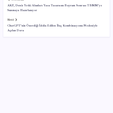
AKP, Deniz Yetki Alanları Yasa Tasarısını Bayram Sonrası TBMM’ye
Sunmaya Hazırlanıyor
Next
ChatGPT’nin Önerdiği İddia Edilen İlaç Kombinasyonu Nedeniyle
Açılan Dava
SON YAZILAR
Steam Oyuncuları 16 GB VRAM Kapasiteli Ekran
Kartlarına Yöneliyor
Mohamed Salah transferi borsayı salladı: