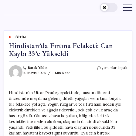
Skip
to
content
EĞITIM
Hindistan’da Fırtına Felaketi: Can
Kaybı 33’e Yükseldi
Hindistan’da
By
Burak Yıldız
yorumlar kapalı
Fırtına
14 Mayıs 2026
1 Min Read
Felaketi:
Can
Kaybı
Hindistan’ın Uttar Pradeş eyaletinde, muson dönemi
33’e
öncesinde meydana gelen şiddetli yağışlar ve fırtına, büyük
Yükseldi
için
bir felakete yol açtı. Yoğun rüzgar ve toz fırtınası nedeniyle
elektrik direkleri ve ağaçlar devrildi, pek çok ev ile araç da
hasar gördü. Olumsuz hava koşulları, bölgede elektrik
kesintilerine neden olurken, ulaşımda da ciddi aksaklıklar
yaşandı. Yetkililer, bu şiddetli hava olayları sonucunda 33
kişinin hayatını kaybettiğini duyurdu. Eyaletin birçok