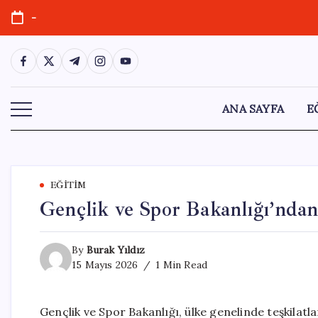
Skip
-
to
content
https://www.facebook.com/
https://twitter.com/
https://t.me/
https://www.instagram.com/
https://youtube.com/
ANA SAYFA
E
EĞITIM
Gençlik ve Spor Bakanlığı’ndan
By
Burak Yıldız
15 Mayıs 2026
1 Min Read
Gençlik ve Spor Bakanlığı, ülke genelinde teşkilat