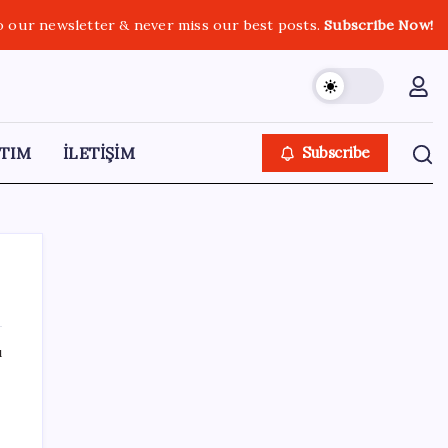
o our newsletter & never miss our best posts.
Subscribe Now!
TIM
İLETİŞİM
Subscribe
ı
SON YAZILAR
Mohamed Salah transferi borsayı salladı:
Trabzonspor hisseleri uçuşa geçti