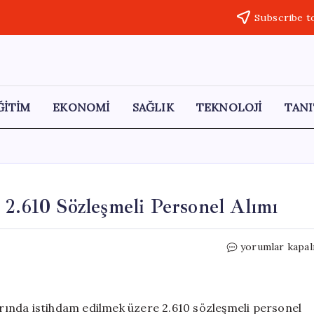
Subscribe t
ĞİTİM
EKONOMİ
SAĞLIK
TEKNOLOJİ
TANI
 2.610 Sözleşmeli Personel Alımı
Gençlik
yorumlar kapal
ve
Spor
Bakanlığı’ndan
2.610
larında istihdam edilmek üzere 2.610 sözleşmeli personel