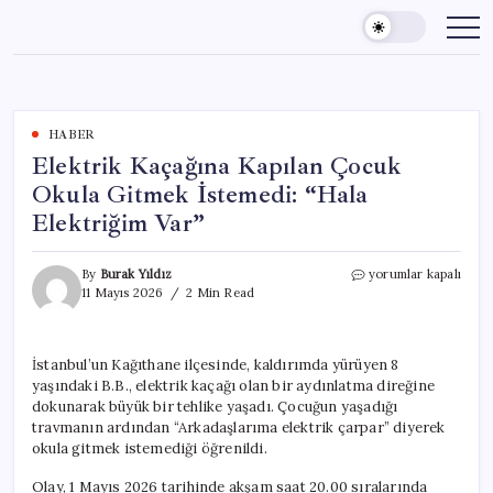
Skip
to
content
HABER
Elektrik Kaçağına Kapılan Çocuk
Okula Gitmek İstemedi: “Hala
Elektriğim Var”
Elektrik
By
Burak Yıldız
yorumlar kapalı
Kaçağına
11 Mayıs 2026
2 Min Read
Kapılan
Çocuk
Okula
İstanbul’un Kağıthane ilçesinde, kaldırımda yürüyen 8
Gitmek
yaşındaki B.B., elektrik kaçağı olan bir aydınlatma direğine
İstemedi:
“Hala
dokunarak büyük bir tehlike yaşadı. Çocuğun yaşadığı
Elektriğim
travmanın ardından “Arkadaşlarıma elektrik çarpar” diyerek
Var”
okula gitmek istemediği öğrenildi.
için
Olay, 1 Mayıs 2026 tarihinde akşam saat 20.00 sıralarında