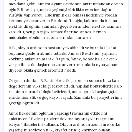
meydana geldi. Annesi Aynur Bekdemir, antrenmandan dönen
oğlu B.B. ve 4 yaşındaki yeğeniyle birlikte evlerine doğru
yürüyüş yapıyordu. Kaldırımın dar olması nedeniyle yoldan
ilerlemeye karar veren Bekdemir’in oğlu, kaldırımda bulunan
elektrik direğinin yanından geçerken aniden elektrik akımına
kapıldı. Çocuğun çığlık atması üzerine, annesi hemen
müdahalede bulunarak onu akımdan kurtardı.
B.B., olayın ardından hastaneye kaldırıldı ve burada 12 saat
boyunca gözlem altında tutuldu. Annesi Bekdemir, yaşanan
korkunç anları anlatarak, “Oğlum, ‘Anne, bende hala elektrik
var galiba; arkadaşlarıma zarar veririm, onlarla oynayamam’
diyerek okula gitmek istemedi” dedi.
Olayın ardından, B.B.’nin elektrik çarpması sonucu bazı kan
değerlerinin yükseldiği tespit edildi. Yapılan kontrollerde kalp
ritminin normal olduğu belirlendi, ancak çocuk başlangıçta
elinde hissizlik ve güç kaybı yaşadı. Zamanla bu şikayetlerinin
geçtiği öğrenildi.
Anne Bekdemir, oğlunun yaşadığı travmanın etkilerini
anlatırken, “Evdeki prizlere dokunamıyor, ışıkları açmamı
istiyor” ifadelerini kullandı. Olayın ardından uzun süre korku
yaşadığını söyleyen B.B., kıyafetlerini çıkarırken oluşan