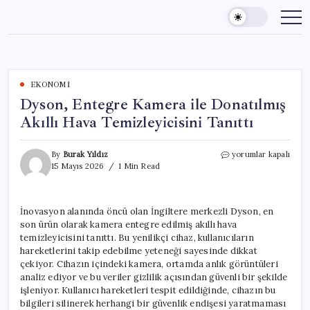
Skip
to
content
EKONOMI
Dyson, Entegre Kamera ile Donatılmış
Akıllı Hava Temizleyicisini Tanıttı
Dyson,
By
Burak Yıldız
yorumlar kapalı
Entegre
15 Mayıs 2026
1 Min Read
Kamera
ile
Donatılmış
İnovasyon alanında öncü olan İngiltere merkezli Dyson, en
Akıllı
son ürün olarak kamera entegre edilmiş akıllı hava
Hava
Temizleyicisini
temizleyicisini tanıttı. Bu yenilikçi cihaz, kullanıcıların
Tanıttı
hareketlerini takip edebilme yeteneği sayesinde dikkat
için
çekiyor. Cihazın içindeki kamera, ortamda anlık görüntüleri
analiz ediyor ve bu veriler gizlilik açısından güvenli bir şekilde
işleniyor. Kullanıcı hareketleri tespit edildiğinde, cihazın bu
bilgileri silinerek herhangi bir güvenlik endişesi yaratmaması