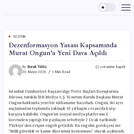
Skip
to
content
EĞITIM
Dezenformasyon Yasası Kapsamında
Murat Ongun’a Yeni Dava Açıldı
Dezenformasyon
By
Burak Yıldız
yorumlar kapalı
Yasası
20 Mayıs 2026
1 Min Read
Kapsamında
Murat
Ongun’a
İstanbul Cumhuriyet Başsavcılığı Terör Suçları Soruşturma
Yeni
Bürosu, tutuklu İBB Medya A.Ş. Yönetim Kurulu Başkanı Murat
Dava
Açıldı
Ongun hakkında yeni bir iddianame hazırladı. Ongun, iki ayrı
için
suçlamadan toplamda yaklaşık 10 yıl hapis cezasıyla karşı
karşıya kalabilir. Ongun’un sosyal medya platformu X
üzerinden yaptığı bir paylaşım sebebiyle 2 Ocak tarihinde
Türkiye’den erişim engeli getirildi. Bu engelin gerekçesi ise
“Milli güvenlik ve kamu düzeninin korunması” olarak açıklandı.