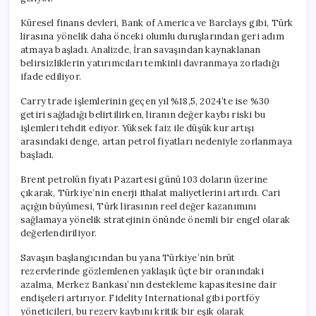
Küresel finans devleri, Bank of America ve Barclays gibi, Türk
lirasına yönelik daha önceki olumlu duruşlarından geri adım
atmaya başladı. Analizde, İran savaşından kaynaklanan
belirsizliklerin yatırımcıları temkinli davranmaya zorladığı
ifade ediliyor.
Carry trade işlemlerinin geçen yıl %18,5, 2024’te ise %30
getiri sağladığı belirtilirken, liranın değer kaybı riski bu
işlemleri tehdit ediyor. Yüksek faiz ile düşük kur artışı
arasındaki denge, artan petrol fiyatları nedeniyle zorlanmaya
başladı.
Brent petrolün fiyatı Pazartesi günü 103 doların üzerine
çıkarak, Türkiye’nin enerji ithalat maliyetlerini artırdı. Cari
açığın büyümesi, Türk lirasının reel değer kazanımını
sağlamaya yönelik stratejinin önünde önemli bir engel olarak
değerlendiriliyor.
Savaşın başlangıcından bu yana Türkiye’nin brüt
rezervlerinde gözlemlenen yaklaşık üçte bir oranındaki
azalma, Merkez Bankası’nın destekleme kapasitesine dair
endişeleri artırıyor. Fidelity International gibi portföy
yöneticileri, bu rezerv kaybını kritik bir eşik olarak