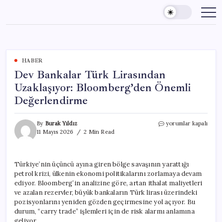
Skip
to
content
HABER
Dev Bankalar Türk Lirasından
Uzaklaşıyor: Bloomberg’den Önemli
Değerlendirme
Dev
By
Burak Yıldız
yorumlar kapalı
Bankalar
11 Mayıs 2026
2 Min Read
Türk
Lirasından
Uzaklaşıyor:
Türkiye’nin üçüncü ayına giren bölge savaşının yarattığı
Bloomberg’den
petrol krizi, ülkenin ekonomi politikalarını zorlamaya devam
Önemli
Değerlendirme
ediyor. Bloomberg’in analizine göre, artan ithalat maliyetleri
için
ve azalan rezervler, büyük bankaların Türk lirası üzerindeki
pozisyonlarını yeniden gözden geçirmesine yol açıyor. Bu
durum, “carry trade” işlemleri için de risk alarmı anlamına
geliyor.