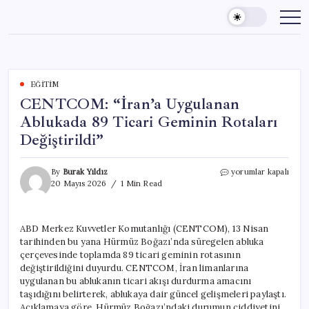
Skip
to
content
EĞITIM
CENTCOM: “İran’a Uygulanan
Ablukada 89 Ticari Geminin Rotaları
Değiştirildi”
CENTCOM:
By
Burak Yıldız
yorumlar kapalı
“İran’a
20 Mayıs 2026
1 Min Read
Uygulanan
Ablukada
89
ABD Merkez Kuvvetler Komutanlığı (CENTCOM), 13 Nisan
Ticari
tarihinden bu yana Hürmüz Boğazı’nda süregelen abluka
Geminin
Rotaları
çerçevesinde toplamda 89 ticari geminin rotasının
Değiştirildi”
değiştirildiğini duyurdu. CENTCOM, İran limanlarına
için
uygulanan bu ablukanın ticari akışı durdurma amacını
taşıdığını belirterek, ablukaya dair güncel gelişmeleri paylaştı.
Açıklamaya göre, Hürmüz Boğazı’ndaki durumun ciddiyetini