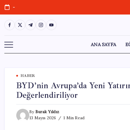
Skip
-
to
content
https://www.facebook.com/
https://twitter.com/
https://t.me/
https://www.instagram.com/
https://youtube.com/
ANA SAYFA
E
HABER
BYD’nin Avrupa’da Yeni Yatırım 
Değerlendiriliyor
By
Burak Yıldız
13 Mayıs 2026
1 Min Read