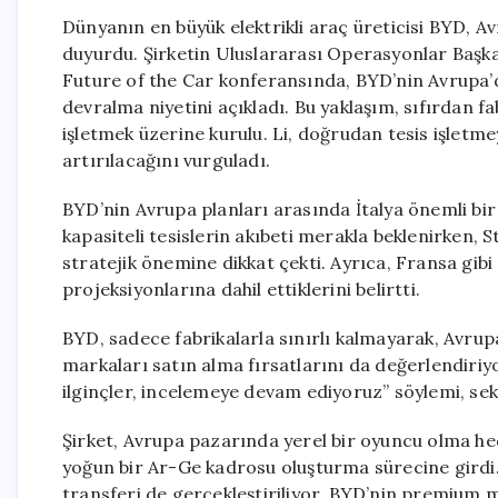
Dünyanın en büyük elektrikli araç üreticisi BYD, A
duyurdu. Şirketin Uluslararası Operasyonlar Başkan
Future of the Car konferansında, BYD’nin Avrupa’da
devralma niyetini açıkladı. Bu yaklaşım, sıfırdan 
işletmek üzerine kurulu. Li, doğrudan tesis işletme
artırılacağını vurguladı.
BYD’nin Avrupa planları arasında İtalya önemli bir 
kapasiteli tesislerin akıbeti merakla beklenirken, Ste
stratejik önemine dikkat çekti. Ayrıca, Fransa gibi 
projeksiyonlarına dahil ettiklerini belirtti.
BYD, sadece fabrikalarla sınırlı kalmayarak, Avr
markaları satın alma fırsatlarını da değerlendiriyor
ilginçler, incelemeye devam ediyoruz” söylemi, se
Şirket, Avrupa pazarında yerel bir oyuncu olma hed
yoğun bir Ar-Ge kadrosu oluşturma sürecine girdi.
transferi de gerçekleştiriliyor. BYD’nin premium 