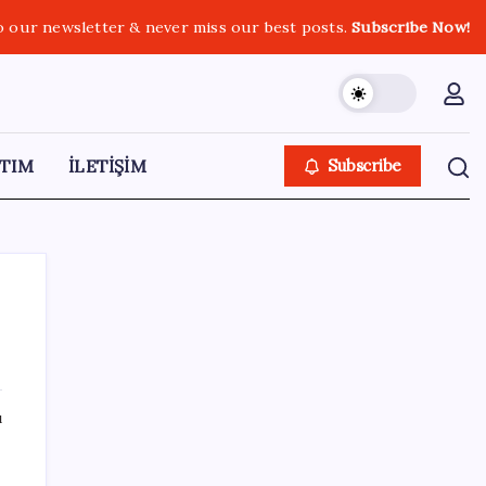
o our newsletter & never miss our best posts.
Subscribe Now!
TIM
İLETİŞİM
Subscribe
SON YAZILAR
ı
Altında taşlar yerinden oynuyor: Dünya
devinden 22 ay sonra tarihi hamle