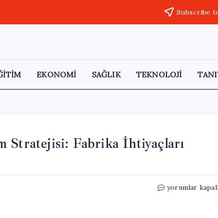
Subscribe t
ĞİTİM
EKONOMİ
SAĞLIK
TEKNOLOJİ
TANI
Stratejisi: Fabrika İhtiyaçları
BYD’nin
yorumlar kapal
Avrupa’da
Yeni
Yatırım