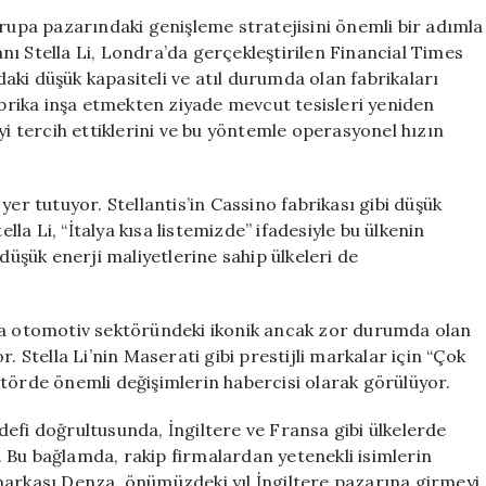
Stratejisi:
vrupa pazarındaki genişleme stratejisini önemli bir adımla
Fabrika
ı Stella Li, Londra’da gerçekleştirilen Financial Times
İhtiyaçları
ki düşük kapasiteli ve atıl durumda olan fabrikaları
Değerlendiriliy
fabrika inşa etmekten ziyade mevcut tesisleri yeniden
için
yi tercih ettiklerini ve bu yöntemle operasyonel hızın
yer tutuyor. Stellantis’in Cassino fabrikası gibi düşük
lla Li, “İtalya kısa listemizde” ifadesiyle bu ülkenin
düşük enerji maliyetlerine sahip ülkeleri de
upa otomotiv sektöründeki ikonik ancak zor durumda olan
. Stella Li’nin Maserati gibi prestijli markalar için “Çok
ktörde önemli değişimlerin habercisi olarak görülüyor.
efi doğrultusunda, İngiltere ve Fransa gibi ülkelerde
 Bu bağlamda, rakip firmalardan yetenekli isimlerin
markası Denza, önümüzdeki yıl İngiltere pazarına girmeyi