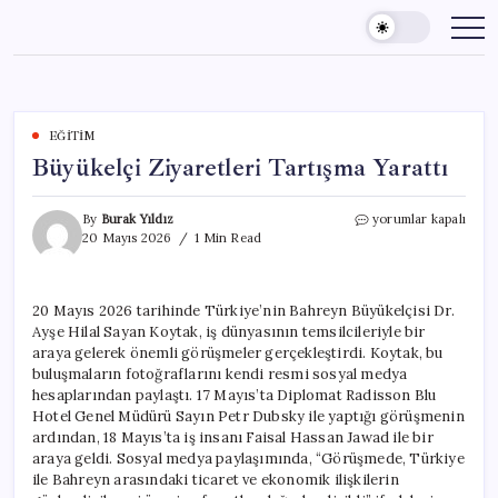
Skip
to
content
EĞITIM
Büyükelçi Ziyaretleri Tartışma Yarattı
Büyükelçi
By
Burak Yıldız
yorumlar kapalı
Ziyaretleri
20 Mayıs 2026
1 Min Read
Tartışma
Yarattı
için
20 Mayıs 2026 tarihinde Türkiye’nin Bahreyn Büyükelçisi Dr.
Ayşe Hilal Sayan Koytak, iş dünyasının temsilcileriyle bir
araya gelerek önemli görüşmeler gerçekleştirdi. Koytak, bu
buluşmaların fotoğraflarını kendi resmi sosyal medya
hesaplarından paylaştı. 17 Mayıs’ta Diplomat Radisson Blu
Hotel Genel Müdürü Sayın Petr Dubsky ile yaptığı görüşmenin
ardından, 18 Mayıs’ta iş insanı Faisal Hassan Jawad ile bir
araya geldi. Sosyal medya paylaşımında, “Görüşmede, Türkiye
ile Bahreyn arasındaki ticaret ve ekonomik ilişkilerin