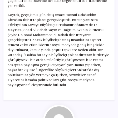
güçlendirilmesi üzerine fırsatlar değerlendirildi” ifadelerine
yer verildi.
Koytak, geçtiğimiz gün de iş insanı Yousuf Salahuddin
Ebrahim ile bir toplantı gerçekleştirdi. Bunun yanı sıra,
Türkiye’nin Kuveyt Büyükelçisi Tubanur Sönmez de 17
Mayıs’ta, Soad Al-Sabah Yayın ve Dağıtım Evi’nin kurucusu
Şeyhe Dr. Soad Mohammed Al-Sabah ile bir ziyaret
gerçekleştirdi. Ancak büyükelçilerin iş insanlarını ziyaret
etmesi ve bu etkinliklerin sosyal medyada geniş bir şekilde
duyurulması, kamuoyunda çeşitli tepkilere neden oldu. Bir
vatandaş, “Galiba bu sayın büyükelçi çok nadirattan birileriyle
görüşüyor ki, bir otelin müdürüyle görüşmesini bile resmi
hesaptan paylaşma gereği duyuyor” yorumunu yaparken,
başka bir kişi ise “Diğer ülke büyükelçileri Ankara’da dış
politikamıza yön vermeye çalışırken, bizimkiler esnaf
ziyaretini, kasaba politikacıları gibi, sosyal medyada
paylaşıyorlar” eleştirisinde bulundu.