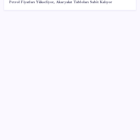
Petrol Fiyatları Yükseliyor, Akaryakıt Tabloları Sabit Kalıyor
SON YAZILAR
Altında taşlar yerinden oynuyor: Dünya devinden 22
ay sonra tarihi hamle
2026 YÖKDİL/2 ne zaman, saat kaçta? YÖKDİL/2
sınavı kaç dakika, kaç soru?
Meta’nın Yapay Zeka Modeli Dışarı Sızdı: Siber
Saldırı Oldu mu?
Döviz cinsi ticari kredilerde tarihi rekor