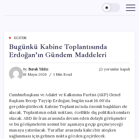
Skip
to
content
EĞITIM
Bugünkü Kabine Toplantısında
Erdoğan’ın Gündem Maddeleri
Bugünkü
By
Burak Yıldız
yorumlar kapalı
Kabine
18 Mayıs 2026
1 Min Read
Toplantısında
Erdoğan’ın
Gündem
Cumhurbaşkanı ve Adalet ve Kalkınma Partisi (AKP) Genel
Maddeleri
Başkanı Recep Tayyip Erdoğan, bugün saat 16.00’da
için
gerçekleştirilecek Kabine Toplantısı’nda önemli başlıkları ele
alacak. Toplantının odak noktası, özellikle dış politika konuları
olacak. ABD ile İran arasında devam eden dolaylı görüşmeler
ve bu görüşmelerin somut bir aşamaya geçip geçmeyeceği
masaya yatırılacak. Taraflar arasında kalıcı bir ateşkes
sağlanması için gelinen nokta gözden geçirilecek.