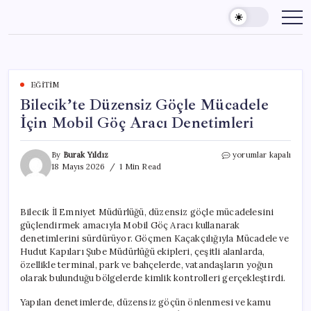
Skip
to
content
EĞITIM
Bilecik’te Düzensiz Göçle Mücadele
İçin Mobil Göç Aracı Denetimleri
Bilecik’te
By
Burak Yıldız
yorumlar kapalı
Düzensiz
18 Mayıs 2026
1 Min Read
Göçle
Mücadele
İçin
Bilecik İl Emniyet Müdürlüğü, düzensiz göçle mücadelesini
Mobil
güçlendirmek amacıyla Mobil Göç Aracı kullanarak
Göç
Aracı
denetimlerini sürdürüyor. Göçmen Kaçakçılığıyla Mücadele ve
Denetimleri
Hudut Kapıları Şube Müdürlüğü ekipleri, çeşitli alanlarda,
için
özellikle terminal, park ve bahçelerde, vatandaşların yoğun
olarak bulunduğu bölgelerde kimlik kontrolleri gerçekleştirdi.
Yapılan denetimlerde, düzensiz göçün önlenmesi ve kamu