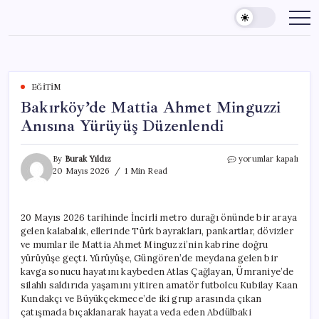
Skip
to
content
EĞITIM
Bakırköy’de Mattia Ahmet Minguzzi
Anısına Yürüyüş Düzenlendi
Bakırköy’de
By
Burak Yıldız
yorumlar kapalı
Mattia
20 Mayıs 2026
1 Min Read
Ahmet
Minguzzi
Anısına
20 Mayıs 2026 tarihinde İncirli metro durağı önünde bir araya
Yürüyüş
gelen kalabalık, ellerinde Türk bayrakları, pankartlar, dövizler
Düzenlendi
için
ve mumlar ile Mattia Ahmet Minguzzi’nin kabrine doğru
yürüyüşe geçti. Yürüyüşe, Güngören’de meydana gelen bir
kavga sonucu hayatını kaybeden Atlas Çağlayan, Ümraniye’de
silahlı saldırıda yaşamını yitiren amatör futbolcu Kubilay Kaan
Kundakçı ve Büyükçekmece’de iki grup arasında çıkan
çatışmada bıçaklanarak hayata veda eden Abdülbaki