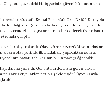
2
. Olay anı, çevredeki bir iş yerinin güvenlik kamerasına
Kişi
Yaralandı
için
nda, Avcılar Mustafa Kemal Paşa Mahallesi D-100 Karayolu
dinilen bilgilere göre, Beylikdüzü yönünde ilerleyen TIR
 ve üzerindeki iki kişiyi son anda fark ederek frene bastı.
te hızla çarptı.
 savrularak yaralandı. Olayı gören çevredeki vatandaşlar,
aralılara olay yerinde ilk müdahale yapıldıktan sonra,
i yaralının hayati tehlikesinin bulunmadığı öğrenildi.
ayıtlarına yansıdı. Görüntülerde, hızla gelen TIR’ın
ların savrulduğu anlar net bir şekilde görülüyor. Olayla
şlatıldı.