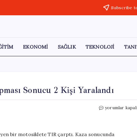
Subscribe t
ĞİTİM
EKONOMİ
SAĞLIK
TEKNOLOJİ
TANI
pması Sonucu 2 Kişi Yaralandı
Avcılar’da
yorumlar kapal
Motosiklete
TIR
Çarpması
Sonucu
leyen bir motosiklete TIR çarptı. Kaza sonucunda