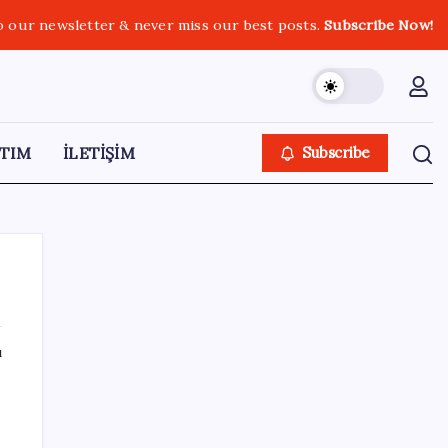
o our newsletter & never miss our best posts.
Subscribe Now!
TIM
İLETİŞİM
Subscribe
ı
SON YAZILAR
Steam Oyuncuları 16 GB VRAM Kapasiteli
Ekran Kartlarına Yöneliyor