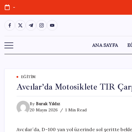
Skip
-
to
content
https://www.facebook.com/
https://twitter.com/
https://t.me/
https://www.instagram.com/
https://youtube.com/
ANA SAYFA
E
EĞITIM
Avcılar’da Motosiklete TIR Çar
By
Burak Yıldız
20 Mayıs 2026
1 Min Read
Avcılar’da, D-100 yan yol üzerinde sol şeritte bek