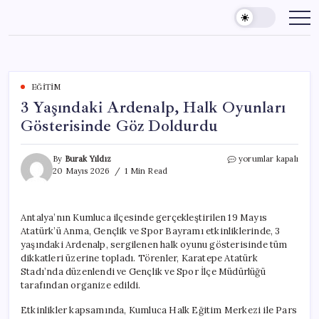
Skip
to
content
EĞITIM
3 Yaşındaki Ardenalp, Halk Oyunları
Gösterisinde Göz Doldurdu
3
By
Burak Yıldız
yorumlar kapalı
Yaşındaki
20 Mayıs 2026
1 Min Read
Ardenalp,
Halk
Oyunları
Antalya’nın Kumluca ilçesinde gerçekleştirilen 19 Mayıs
Gösterisinde
Atatürk’ü Anma, Gençlik ve Spor Bayramı etkinliklerinde, 3
Göz
Doldurdu
yaşındaki Ardenalp, sergilenen halk oyunu gösterisinde tüm
için
dikkatleri üzerine topladı. Törenler, Karatepe Atatürk
Stadı’nda düzenlendi ve Gençlik ve Spor İlçe Müdürlüğü
tarafından organize edildi.
Etkinlikler kapsamında, Kumluca Halk Eğitim Merkezi ile Pars