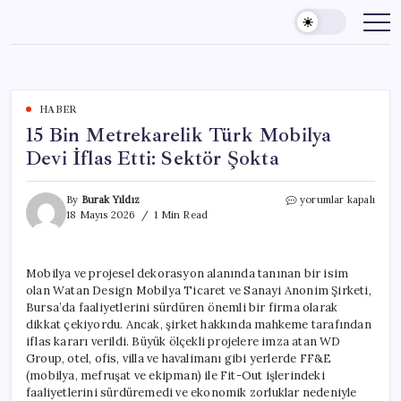
Skip
to
content
HABER
15 Bin Metrekarelik Türk Mobilya
Devi İflas Etti: Sektör Şokta
15
By
Burak Yıldız
yorumlar kapalı
Bin
18 Mayıs 2026
1 Min Read
Metrekarelik
Türk
Mobilya
Mobilya ve projesel dekorasyon alanında tanınan bir isim
Devi
olan Watan Design Mobilya Ticaret ve Sanayi Anonim Şirketi,
İflas
Etti:
Bursa’da faaliyetlerini sürdüren önemli bir firma olarak
Sektör
dikkat çekiyordu. Ancak, şirket hakkında mahkeme tarafından
Şokta
iflas kararı verildi. Büyük ölçekli projelere imza atan WD
için
Group, otel, ofis, villa ve havalimanı gibi yerlerde FF&E
(mobilya, mefruşat ve ekipman) ile Fit-Out işlerindeki
faaliyetlerini sürdüremedi ve ekonomik zorluklar nedeniyle