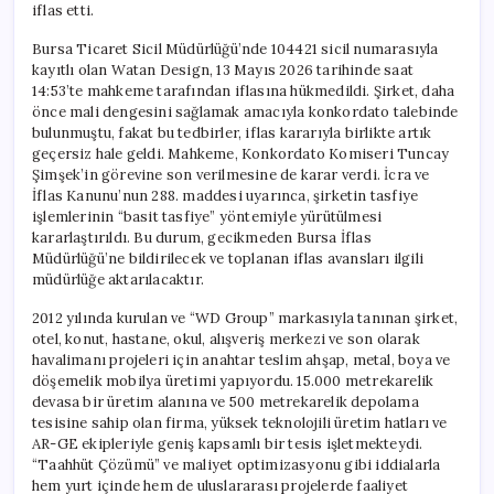
iflas etti.
Bursa Ticaret Sicil Müdürlüğü’nde 104421 sicil numarasıyla
kayıtlı olan Watan Design, 13 Mayıs 2026 tarihinde saat
14:53’te mahkeme tarafından iflasına hükmedildi. Şirket, daha
önce mali dengesini sağlamak amacıyla konkordato talebinde
bulunmuştu, fakat bu tedbirler, iflas kararıyla birlikte artık
geçersiz hale geldi. Mahkeme, Konkordato Komiseri Tuncay
Şimşek’in görevine son verilmesine de karar verdi. İcra ve
İflas Kanunu’nun 288. maddesi uyarınca, şirketin tasfiye
işlemlerinin “basit tasfiye” yöntemiyle yürütülmesi
kararlaştırıldı. Bu durum, gecikmeden Bursa İflas
Müdürlüğü’ne bildirilecek ve toplanan iflas avansları ilgili
müdürlüğe aktarılacaktır.
2012 yılında kurulan ve “WD Group” markasıyla tanınan şirket,
otel, konut, hastane, okul, alışveriş merkezi ve son olarak
havalimanı projeleri için anahtar teslim ahşap, metal, boya ve
döşemelik mobilya üretimi yapıyordu. 15.000 metrekarelik
devasa bir üretim alanına ve 500 metrekarelik depolama
tesisine sahip olan firma, yüksek teknolojili üretim hatları ve
AR-GE ekipleriyle geniş kapsamlı bir tesis işletmekteydi.
“Taahhüt Çözümü” ve maliyet optimizasyonu gibi iddialarla
hem yurt içinde hem de uluslararası projelerde faaliyet